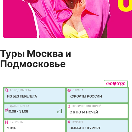
Туры Москва и
Подмосковье
0
0
0
ГОРОД ВЫЛEТА
СТРАНА
ИЗ БЕЗ ПЕРЕЛЕТА
КУРОРТЫ РОССИИ
ДАТЫ ВЫЛЕТА
КОЛИЧЕСТВО НОЧЕЙ
10.08 - 31.08
C 6 ПО 14 НОЧЕЙ
ТУРИСТЫ
КУРОРТ
2 ВЗР
ВЫБРАН 1 КУРОРТ