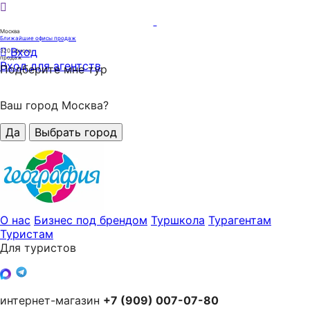
Москва
Ближайшие офисы продаж
Вход
320
офисов
продаж
Вход для агентств
Подберите мне тур
Ваш город Москва?
Да
Выбрать город
О нас
Бизнес под брендом
Туршкола
Турагентам
Туристам
Для туристов
интернет-магазин
+7 (909) 007-07-80