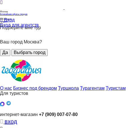
Москва
Ближайшие офисы продаж
Вход
320
офисов
продаж
Вход для агентств
Подберите мне тур
Ваш город Москва?
Да
Выбрать город
О нас
Бизнес под брендом
Туршкола
Турагентам
Туристам
Для туристов
интернет-магазин
+7 (909) 007-07-80
вход