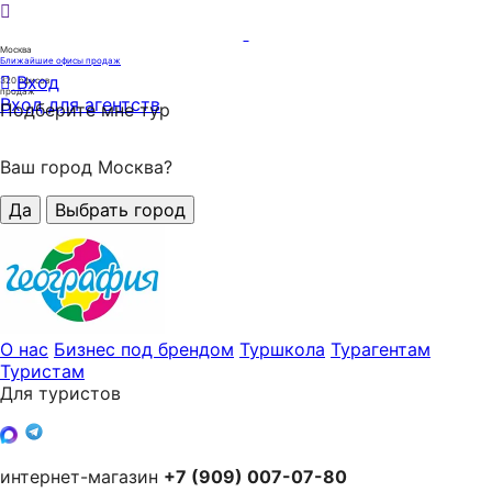
Москва
Ближайшие офисы продаж
Вход
320
офисов
продаж
Вход для агентств
Подберите мне тур
Ваш город Москва?
Да
Выбрать город
О нас
Бизнес под брендом
Туршкола
Турагентам
Туристам
Для туристов
интернет-магазин
+7 (909) 007-07-80