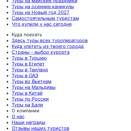
Туры на майские праздники
Туры на осенние каникулы
Туры на Новый год 2027
Самостоятельным туристам
Что купили у нас сегодня
Куда поехать
Здесь туры всех туроператоров
Куда улететь из твоего города
Страны - выбор курорта
Туры в Турцию
Туры в Египет
Туры в Таиланд
Туры в ОАЭ
Туры во Вьетнам
Туры на Мальдивы
Туры в Китай
Туры по России
Туры на Бали
О компании
О нас
Наши награды
Отзывы наших туристов