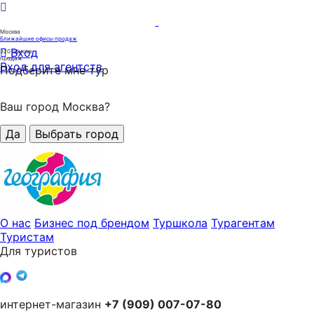
Москва
Ближайшие офисы продаж
Вход
320
офисов
продаж
Вход для агентств
Подберите мне тур
Ваш город Москва?
Да
Выбрать город
О нас
Бизнес под брендом
Туршкола
Турагентам
Туристам
Для туристов
интернет-магазин
+7 (909) 007-07-80