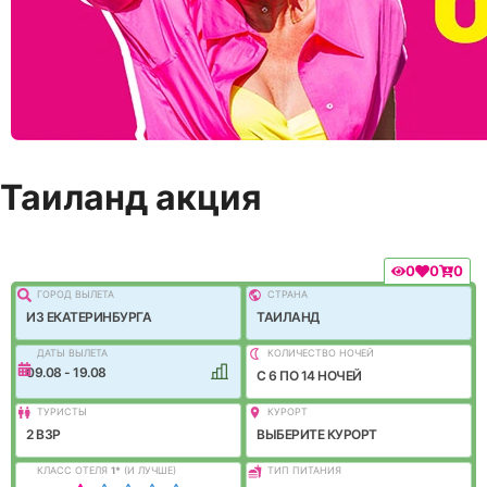
Таиланд акция
0
0
0
ГОРОД ВЫЛEТА
СТРАНА
ИЗ ЕКАТЕРИНБУРГА
ТАИЛАНД
ДАТЫ ВЫЛЕТА
КОЛИЧЕСТВО НОЧЕЙ
09.08 - 19.08
C 6 ПО 14 НОЧЕЙ
ТУРИСТЫ
КУРОРТ
2 ВЗР
ВЫБЕРИТЕ КУРОРТ
КЛАСС ОТЕЛЯ
1
*
(И ЛУЧШЕ)
ТИП ПИТАНИЯ