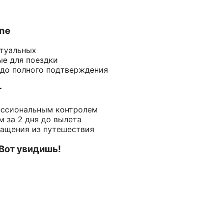
ine
ктуальных
ые для поездки
 до полного подтверждения
т
ессиональным контролем
 за 2 дня до вылета
ращения из путешествия
 Вот увидишь!