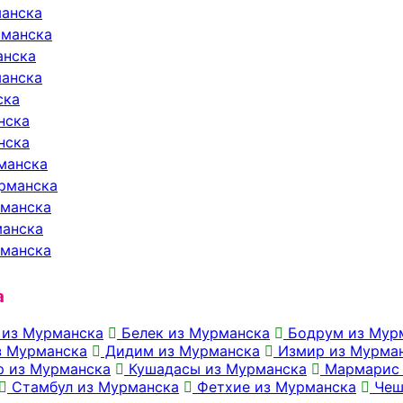
манска
рманска
анска
манска
ска
нска
нска
манска
урманска
рманска
манска
рманска
а
 из Мурманска
Белек из Мурманска
Бодрум из Мур
з Мурманска
Дидим из Мурманска
Измир из Мурма
 из Мурманска
Кушадасы из Мурманска
Мармарис 
Стамбул из Мурманска
Фетхие из Мурманска
Чеш