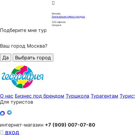
Москва
Ближайшие офисы продаж
320
офисов
продаж
Подберите мне тур
Ваш город Москва?
Да
Выбрать город
О нас
Бизнес под брендом
Туршкола
Турагентам
Турис
Для туристов
интернет-магазин
+7 (909) 007-07-80
вход