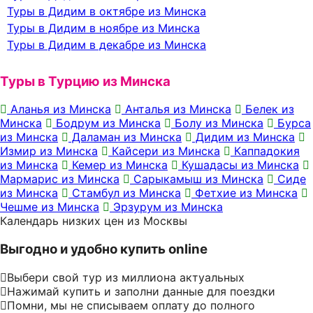
Туры в Дидим в октябре из Минска
Туры в Дидим в ноябре из Минска
Туры в Дидим в декабре из Минска
Туры в Турцию из Минска
Аланья из Минска
Анталья из Минска
Белек из
Минска
Бодрум из Минска
Болу из Минска
Бурса
из Минска
Даламан из Минска
Дидим из Минска
Измир из Минска
Кайсери из Минска
Каппадокия
из Минска
Кемер из Минска
Кушадасы из Минска
Мармарис из Минска
Сарыкамыш из Минска
Сиде
из Минска
Стамбул из Минска
Фетхие из Минска
Чешме из Минска
Эрзурум из Минска
Календарь низких цен из Москвы
Выгодно и удобно купить online
Выбери свой тур из миллиона актуальных
Нажимай купить и заполни данные для поездки
Помни, мы не списываем оплату до полного