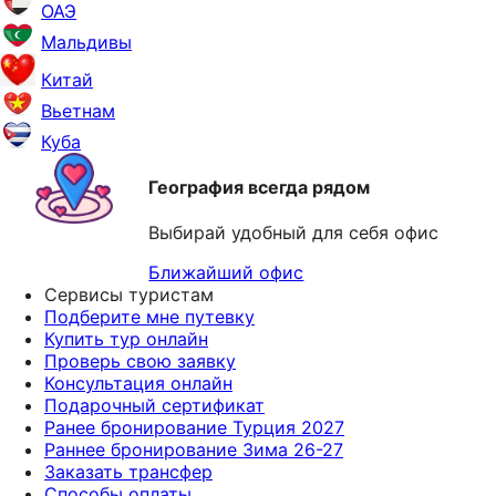
ОАЭ
Мальдивы
Китай
Вьетнам
Куба
География всегда рядом
Выбирай удобный для себя офис
Ближайший офис
Сервисы туристам
Подберите мне путевку
Купить тур онлайн
Проверь свою заявку
Консультация онлайн
Подарочный сертификат
Ранее бронирование Турция 2027
Раннее бронирование Зима 26-27
Заказать трансфер
Способы оплаты