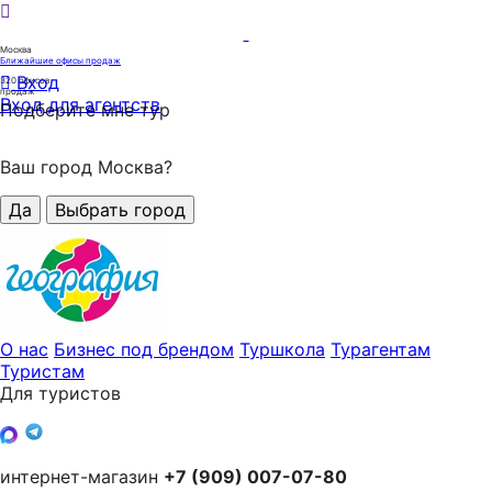
Москва
Ближайшие офисы продаж
Вход
320
офисов
продаж
Вход для агентств
Подберите мне тур
Ваш город Москва?
Да
Выбрать город
О нас
Бизнес под брендом
Туршкола
Турагентам
Туристам
Для туристов
интернет-магазин
+7 (909) 007-07-80