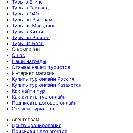
Туры в Египет
Туры в Таиланд
Туры в ОАЭ
Туры во Вьетнам
Туры на Мальдивы
Туры в Китай
Туры по России
Туры на Бали
О компании
О нас
Наши награды
Отзывы наших туристов
Интернет магазин
Купить тур онлайн Россия
Купить тур онлайн Казахстан
Как найти тур
Как купить тур онлайн
Подписать договор онлайн
Отзывы туристов
Агентствам
Центр бронирования
Поисковик для агентов