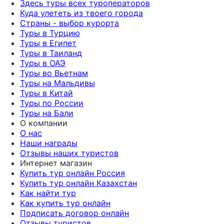
Здесь туры всех туроператоров
Куда улететь из твоего города
Страны - выбор курорта
Туры в Турцию
Туры в Египет
Туры в Таиланд
Туры в ОАЭ
Туры во Вьетнам
Туры на Мальдивы
Туры в Китай
Туры по России
Туры на Бали
О компании
О нас
Наши награды
Отзывы наших туристов
Интернет магазин
Купить тур онлайн Россия
Купить тур онлайн Казахстан
Как найти тур
Как купить тур онлайн
Подписать договор онлайн
Отзывы туристов