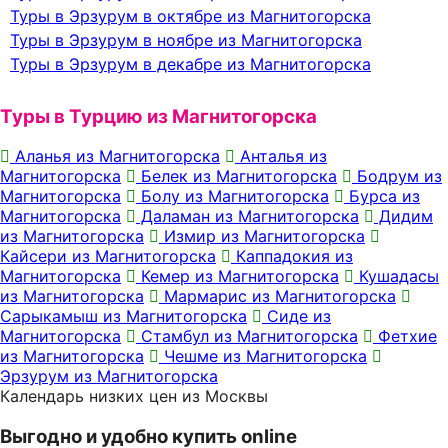
Туры в Эрзурум в октябре из Магнитогорска
Туры в Эрзурум в ноябре из Магнитогорска
Туры в Эрзурум в декабре из Магнитогорска
Туры в Турцию из Магнитогорска
Аланья из Магнитогорска
Анталья из
Магнитогорска
Белек из Магнитогорска
Бодрум из
Магнитогорска
Болу из Магнитогорска
Бурса из
Магнитогорска
Даламан из Магнитогорска
Дидим
из Магнитогорска
Измир из Магнитогорска
Кайсери из Магнитогорска
Каппадокия из
Магнитогорска
Кемер из Магнитогорска
Кушадасы
из Магнитогорска
Мармарис из Магнитогорска
Сарыкамыш из Магнитогорска
Сиде из
Магнитогорска
Стамбул из Магнитогорска
Фетхие
из Магнитогорска
Чешме из Магнитогорска
Эрзурум из Магнитогорска
Календарь низких цен из Москвы
Выгодно и удобно купить online