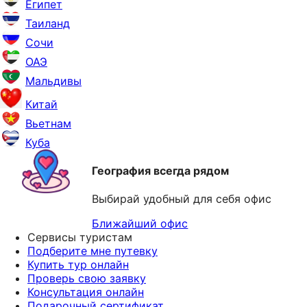
Египет
Таиланд
Сочи
ОАЭ
Мальдивы
Китай
Вьетнам
Куба
География всегда рядом
Выбирай удобный для себя офис
Ближайший офис
Сервисы туристам
Подберите мне путевку
Купить тур онлайн
Проверь свою заявку
Консультация онлайн
Подарочный сертификат