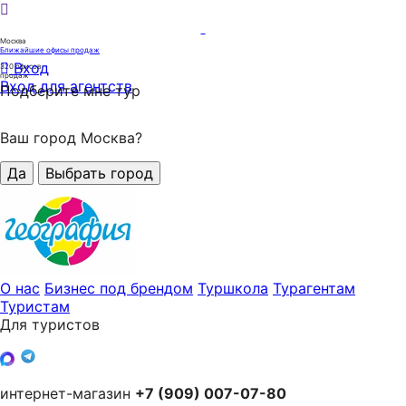
Москва
Ближайшие офисы продаж
Вход
320
офисов
продаж
Вход для агентств
Подберите мне тур
Ваш город Москва?
Да
Выбрать город
О нас
Бизнес под брендом
Туршкола
Турагентам
Туристам
Для туристов
интернет-магазин
+7 (909) 007-07-80