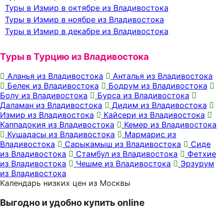
Туры в Измир в октябре из Владивостока
Туры в Измир в ноябре из Владивостока
Туры в Измир в декабре из Владивостока
Туры в Турцию из Владивостока
Аланья из Владивостока
Анталья из Владивостока
Белек из Владивостока
Бодрум из Владивостока
Болу из Владивостока
Бурса из Владивостока
Даламан из Владивостока
Дидим из Владивостока
Измир из Владивостока
Кайсери из Владивостока
Каппадокия из Владивостока
Кемер из Владивостока
Кушадасы из Владивостока
Мармарис из
Владивостока
Сарыкамыш из Владивостока
Сиде
из Владивостока
Стамбул из Владивостока
Фетхие
из Владивостока
Чешме из Владивостока
Эрзурум
из Владивостока
Календарь низких цен из Москвы
Выгодно и удобно купить online