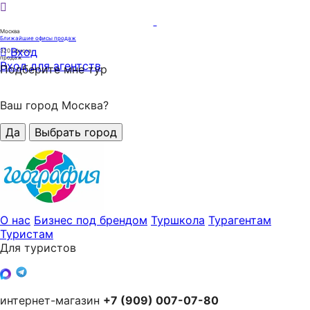
Москва
Ближайшие офисы продаж
Вход
320
офисов
продаж
Вход для агентств
Подберите мне тур
Ваш город Москва?
Да
Выбрать город
О нас
Бизнес под брендом
Туршкола
Турагентам
Туристам
Для туристов
интернет-магазин
+7 (909) 007-07-80