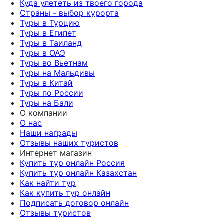
Куда улететь из твоего города
Страны - выбор курорта
Туры в Турцию
Туры в Египет
Туры в Таиланд
Туры в ОАЭ
Туры во Вьетнам
Туры на Мальдивы
Туры в Китай
Туры по России
Туры на Бали
О компании
О нас
Наши награды
Отзывы наших туристов
Интернет магазин
Купить тур онлайн Россия
Купить тур онлайн Казахстан
Как найти тур
Как купить тур онлайн
Подписать договор онлайн
Отзывы туристов