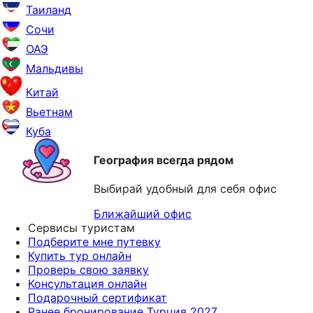
Таиланд
Сочи
ОАЭ
Мальдивы
Китай
Вьетнам
Куба
География всегда рядом
Выбирай удобный для себя офис
Ближайший офис
Сервисы туристам
Подберите мне путевку
Купить тур онлайн
Проверь свою заявку
Консультация онлайн
Подарочный сертификат
Ранее бронирование Турция 2027