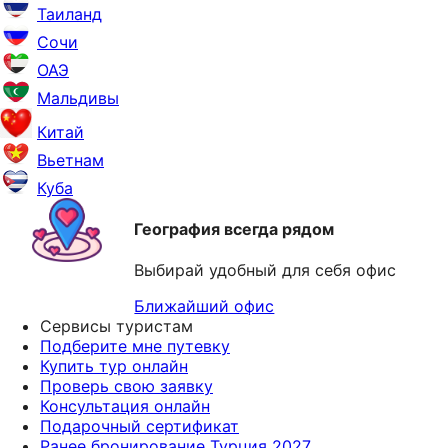
Таиланд
Сочи
ОАЭ
Мальдивы
Китай
Вьетнам
Куба
География всегда рядом
Выбирай удобный для себя офис
Ближайший офис
Сервисы туристам
Подберите мне путевку
Купить тур онлайн
Проверь свою заявку
Консультация онлайн
Подарочный сертификат
Ранее бронирование Турция 2027