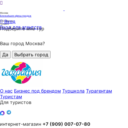
Москва
Ближайшие офисы продаж
Вход
320
офисов
продаж
Вход для агентств
Подберите мне тур
Ваш город Москва?
Да
Выбрать город
О нас
Бизнес под брендом
Туршкола
Турагентам
Туристам
Для туристов
интернет-магазин
+7 (909) 007-07-80