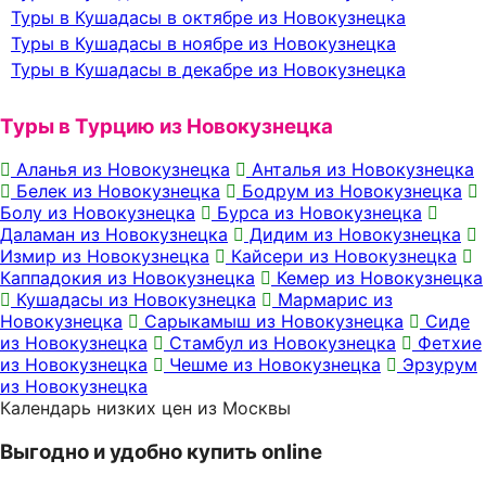
Туры в Кушадасы в октябре из Новокузнецка
Туры в Кушадасы в ноябре из Новокузнецка
Туры в Кушадасы в декабре из Новокузнецка
Туры в Турцию из Новокузнецка
Аланья из Новокузнецка
Анталья из Новокузнецка
Белек из Новокузнецка
Бодрум из Новокузнецка
Болу из Новокузнецка
Бурса из Новокузнецка
Даламан из Новокузнецка
Дидим из Новокузнецка
Измир из Новокузнецка
Кайсери из Новокузнецка
Каппадокия из Новокузнецка
Кемер из Новокузнецка
Кушадасы из Новокузнецка
Мармарис из
Новокузнецка
Сарыкамыш из Новокузнецка
Сиде
из Новокузнецка
Стамбул из Новокузнецка
Фетхие
из Новокузнецка
Чешме из Новокузнецка
Эрзурум
из Новокузнецка
Календарь низких цен из Москвы
Выгодно и удобно купить online