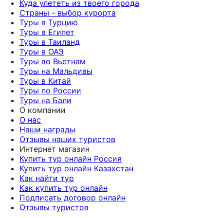
Куда улететь из твоего города
Страны - выбор курорта
Туры в Турцию
Туры в Египет
Туры в Таиланд
Туры в ОАЭ
Туры во Вьетнам
Туры на Мальдивы
Туры в Китай
Туры по России
Туры на Бали
О компании
О нас
Наши награды
Отзывы наших туристов
Интернет магазин
Купить тур онлайн Россия
Купить тур онлайн Казахстан
Как найти тур
Как купить тур онлайн
Подписать договор онлайн
Отзывы туристов