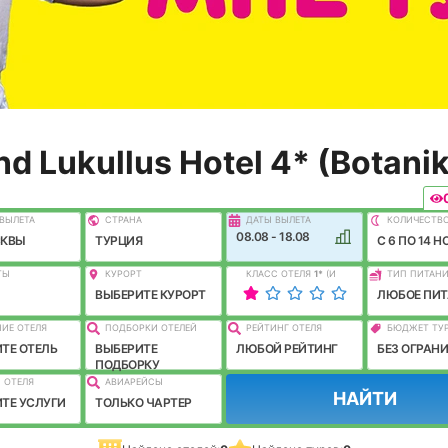
d Lukullus Hotel 4* (Botanik
ВЫЛEТА
СТРАНА
ДАТЫ ВЫЛЕТА
КОЛИЧЕСТВ
08.08 - 18.08
СКВЫ
ТУРЦИЯ
C 6 ПО 14 Н
ТЫ
КУРОРТ
КЛАСС ОТЕЛЯ
1
*
(И
ТИП ПИТАН
ЛУЧШЕ)
ВЫБЕРИТЕ КУРОРТ
ЛЮБОЕ ПИТ
ИЕ ОТЕЛЯ
ПОДБОРКИ ОТЕЛЕЙ
РЕЙТИНГ ОТЕЛЯ
БЮДЖЕТ ТУ
ТЕ ОТЕЛЬ
ВЫБЕРИТЕ
ЛЮБОЙ РЕЙТИНГ
БЕЗ ОГРАН
ПОДБОРКУ
 ОТЕЛЯ
АВИАРЕЙСЫ
НАЙТИ
ТЕ УСЛУГИ
ТОЛЬКО ЧАРТЕР