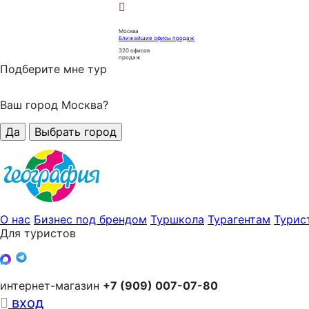
Москва
Ближайшие офисы продаж
320
офисов
продаж
Подберите мне тур
Ваш город Москва?
Да
Выбрать город
О нас
Бизнес под брендом
Туршкола
Турагентам
Турис
Для туристов
интернет-магазин
+7 (909) 007-07-80
вход