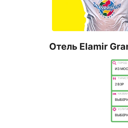
Отель Elamir Gran
ГОРОД 
ИЗ МО
ТУРИС
2 ВЗР
НАЗВАН
ВЫБЕРИ
УСЛУГИ
ВЫБЕРИ