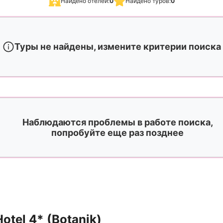
Найдено отелей:
0
Найдено туров:
0
Туры не найдены, измените критерии поиска
Наблюдаются проблемы в работе поиска,
попробуйте еще раз позднее
otel 4* (Botanik)