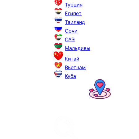
Турция
Египет
Таиланд
Сочи
ОАЭ
Мальдивы
Китай
Вьетнам
Куба