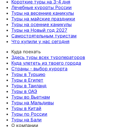
Короткие туры на 3-4 дня
Лечебные курорты России
Туры на весенние каникулы
Туры на майские праздники
Туры на осенние каникулы
Туры на Новый год 2027
Самостоятельным туристам
Что купили у нас сегодня
Куда поехать
Здесь туры всех туроператоров
Куда улететь из твоего города
Страны - выбор курорта
Туры в Турцию
Туры в Египет
Туры в Таиланд
Туры в ОАЭ
Туры во Вьетнам
Туры на Мальдивы
Туры в Китай
Туры по России
Туры на Бали
О компании