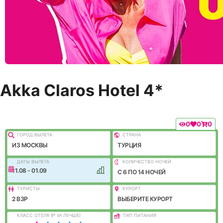
Akka Claros Hotel 4*
0
0
0
ГОРОД ВЫЛEТА
СТРАНА
ИЗ МОСКВЫ
ТУРЦИЯ
ДАТЫ ВЫЛЕТА
КОЛИЧЕСТВО НОЧЕЙ
11.08 - 01.09
C 6 ПО 14 НОЧЕЙ
ТУРИСТЫ
КУРОРТ
2 ВЗР
ВЫБЕРИТЕ КУРОРТ
КЛАСС ОТЕЛЯ
1
*
(И ЛУЧШЕ)
ТИП ПИТАНИЯ