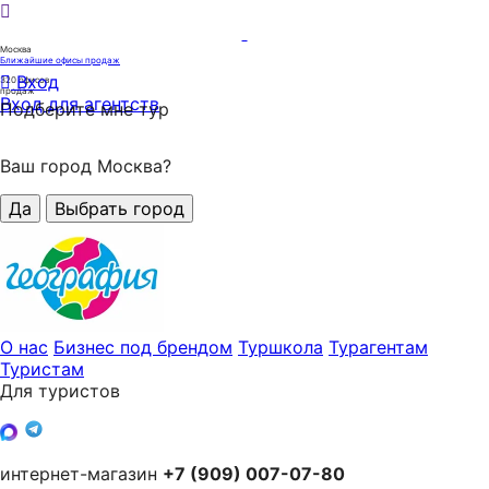
Москва
Ближайшие офисы продаж
Вход
320
офисов
продаж
Вход для агентств
Подберите мне тур
Ваш город Москва?
Да
Выбрать город
О нас
Бизнес под брендом
Туршкола
Турагентам
Туристам
Для туристов
интернет-магазин
+7 (909) 007-07-80