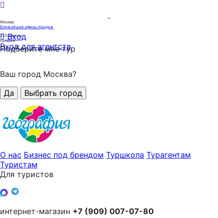
Москва
Ближайшие офисы продаж
Вход
320
офисов
продаж
Вход для агентств
Подберите мне тур
Ваш город Москва?
Да
Выбрать город
О нас
Бизнес под брендом
Туршкола
Турагентам
Туристам
Для туристов
интернет-магазин
+7 (909) 007-07-80