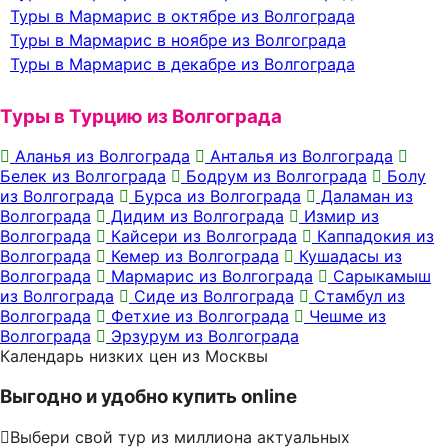
Туры в Мармарис в октябре из Волгограда
Туры в Мармарис в ноябре из Волгограда
Туры в Мармарис в декабре из Волгограда
Туры в Турцию из Волгограда
Аланья из Волгограда
Анталья из Волгограда
Белек из Волгограда
Бодрум из Волгограда
Болу
из Волгограда
Бурса из Волгограда
Даламан из
Волгограда
Дидим из Волгограда
Измир из
Волгограда
Кайсери из Волгограда
Каппадокия из
Волгограда
Кемер из Волгограда
Кушадасы из
Волгограда
Мармарис из Волгограда
Сарыкамыш
из Волгограда
Сиде из Волгограда
Стамбул из
Волгограда
Фетхие из Волгограда
Чешме из
Волгограда
Эрзурум из Волгограда
Календарь низких цен из Москвы
Выгодно и удобно купить online
Выбери свой тур из миллиона актуальных