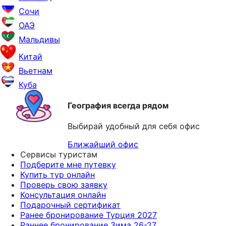
Сочи
ОАЭ
Мальдивы
Китай
Вьетнам
Куба
География всегда рядом
Выбирай удобный для себя офис
Ближайший офис
Сервисы туристам
Подберите мне путевку
Купить тур онлайн
Проверь свою заявку
Консультация онлайн
Подарочный сертификат
Ранее бронирование Турция 2027
Раннее бронирование Зима 26-27