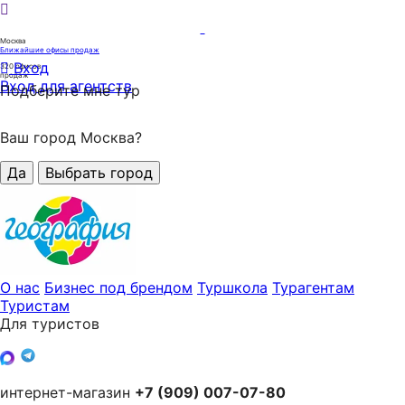
Москва
Ближайшие офисы продаж
Вход
320
офисов
продаж
Вход для агентств
Подберите мне тур
Ваш город Москва?
Да
Выбрать город
О нас
Бизнес под брендом
Туршкола
Турагентам
Туристам
Для туристов
интернет-магазин
+7 (909) 007-07-80