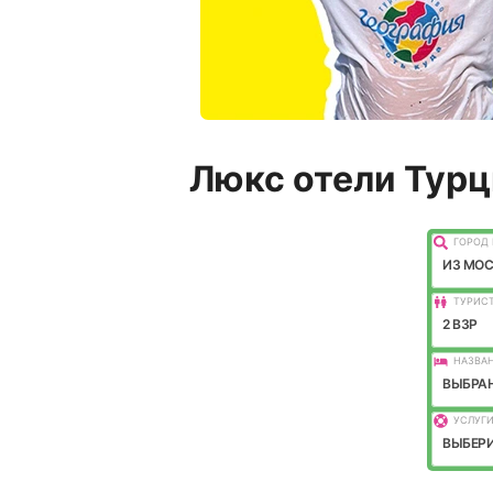
Люкс отели Турц
ГОРОД 
ИЗ МО
ТУРИС
2 ВЗР
НАЗВАН
ВЫБРАН
УСЛУГИ
ВЫБЕРИ