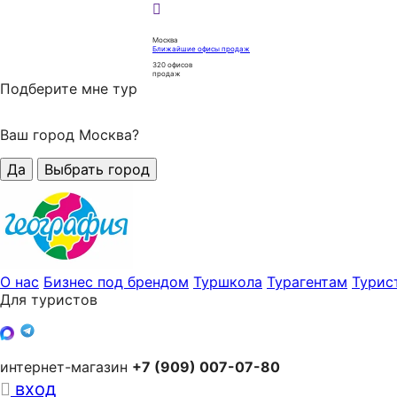
Москва
Ближайшие офисы продаж
320
офисов
продаж
Подберите мне тур
Ваш город Москва?
Да
Выбрать город
О нас
Бизнес под брендом
Туршкола
Турагентам
Турис
Для туристов
интернет-магазин
+7 (909) 007-07-80
вход