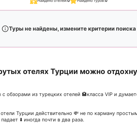
Найдено отелей:
0
Найдено туров:
0
Туры не найдены, измените критерии поиска
рутых отелях Турции можно отдохнут
с обзорами из турецких отелей 🏩класса VIP и думаете
 отели Турции действительно 💸 не по карману прост
падает ⬇️ иногда почти в два раза.