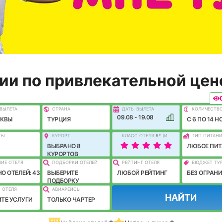
ии по привлекательной цен
ВЫЛEТА
СТРАНА
ДАТЫ ВЫЛЕТА
КОЛИЧЕСТВ
09.08 - 19.08
СКВЫ
ТУРЦИЯ
C 6 ПО 14 Н
ТЫ
КУРОРТ
КЛАСС ОТЕЛЯ
5
*
(И
ТИП ПИТАН
ЛУЧШЕ)
ВЫБРАНО 8
ЛЮБОЕ ПИТ
КУРОРТОВ
ИЕ ОТЕЛЯ
ПОДБОРКИ ОТЕЛЕЙ
РЕЙТИНГ ОТЕЛЯ
БЮДЖЕТ ТУ
О ОТЕЛЕЙ: 43
ВЫБЕРИТЕ
ЛЮБОЙ РЕЙТИНГ
БЕЗ ОГРАН
ПОДБОРКУ
 ОТЕЛЯ
АВИАРЕЙСЫ
НАЙТИ
ТЕ УСЛУГИ
ТОЛЬКО ЧАРТЕР