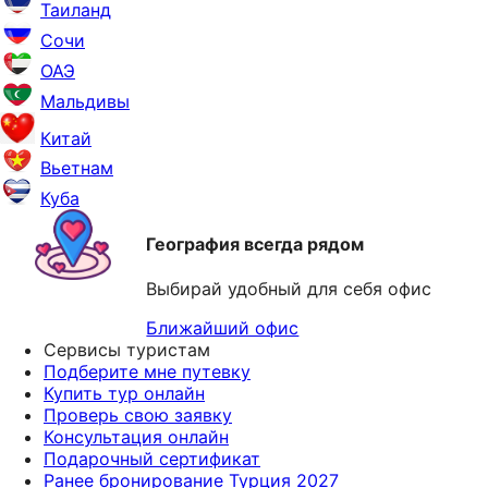
Таиланд
Сочи
ОАЭ
Мальдивы
Китай
Вьетнам
Куба
География всегда рядом
Выбирай удобный для себя офис
Ближайший офис
Сервисы туристам
Подберите мне путевку
Купить тур онлайн
Проверь свою заявку
Консультация онлайн
Подарочный сертификат
Ранее бронирование Турция 2027