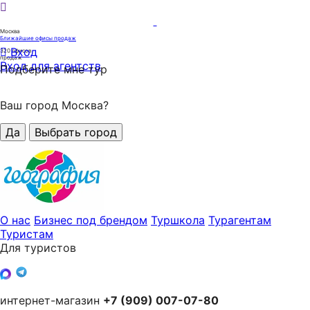
Москва
Ближайшие офисы продаж
Вход
320
офисов
продаж
Вход для агентств
Подберите мне тур
Ваш город Москва?
Да
Выбрать город
О нас
Бизнес под брендом
Туршкола
Турагентам
Туристам
Для туристов
интернет-магазин
+7 (909) 007-07-80