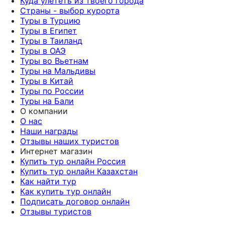
Куда улететь из твоего города
Страны - выбор курорта
Туры в Турцию
Туры в Египет
Туры в Таиланд
Туры в ОАЭ
Туры во Вьетнам
Туры на Мальдивы
Туры в Китай
Туры по России
Туры на Бали
О компании
О нас
Наши награды
Отзывы наших туристов
Интернет магазин
Купить тур онлайн Россия
Купить тур онлайн Казахстан
Как найти тур
Как купить тур онлайн
Подписать договор онлайн
Отзывы туристов