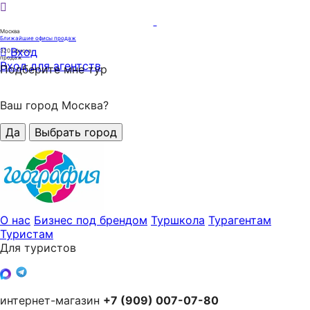
Москва
Ближайшие офисы продаж
Вход
320
офисов
продаж
Вход для агентств
Подберите мне тур
Ваш город Москва?
Да
Выбрать город
О нас
Бизнес под брендом
Туршкола
Турагентам
Туристам
Для туристов
интернет-магазин
+7 (909) 007-07-80