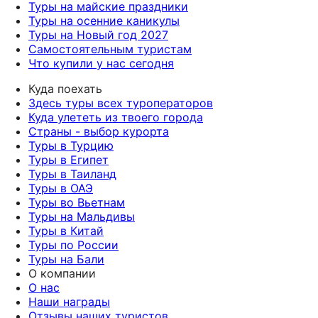
Туры на майские праздники
Туры на осенние каникулы
Туры на Новый год 2027
Самостоятельным туристам
Что купили у нас сегодня
Куда поехать
Здесь туры всех туроператоров
Куда улететь из твоего города
Страны - выбор курорта
Туры в Турцию
Туры в Египет
Туры в Таиланд
Туры в ОАЭ
Туры во Вьетнам
Туры на Мальдивы
Туры в Китай
Туры по России
Туры на Бали
О компании
О нас
Наши награды
Отзывы наших туристов