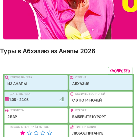
Туры в Абхазию из Анапы 2026
0
0
0
ГОРОД ВЫЛEТА
СТРАНА
ИЗ АНАПЫ
АБХАЗИЯ
ДАТЫ ВЫЛЕТА
КОЛИЧЕСТВО НОЧЕЙ
11.08 - 22.08
C 6 ПО 14 НОЧЕЙ
ТУРИСТЫ
КУРОРТ
2 ВЗР
ВЫБЕРИТЕ КУРОРТ
КЛАСС ОТЕЛЯ
1
*
(И ЛУЧШЕ)
ТИП ПИТАНИЯ
ЛЮБОЕ ПИТАНИЕ