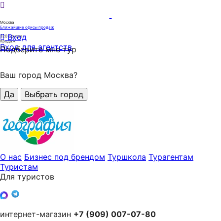
Москва
Ближайшие офисы продаж
Вход
320
офисов
продаж
Вход для агентств
Подберите мне тур
Ваш город Москва?
Да
Выбрать город
О нас
Бизнес под брендом
Туршкола
Турагентам
Туристам
Для туристов
интернет-магазин
+7 (909) 007-07-80