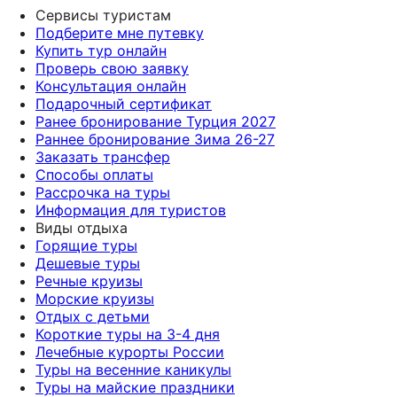
Сервисы туристам
Подберите мне путевку
Купить тур онлайн
Проверь свою заявку
Консультация онлайн
Подарочный сертификат
Ранее бронирование Турция 2027
Раннее бронирование Зима 26-27
Заказать трансфер
Способы оплаты
Рассрочка на туры
Информация для туристов
Виды отдыха
Горящие туры
Дешевые туры
Речные круизы
Морские круизы
Отдых с детьми
Короткие туры на 3-4 дня
Лечебные курорты России
Туры на весенние каникулы
Туры на майские праздники