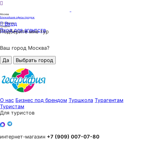
Москва
Ближайшие офисы продаж
Вход
320
офисов
продаж
Вход для агентств
Подберите мне тур
Ваш город Москва?
Да
Выбрать город
О нас
Бизнес под брендом
Туршкола
Турагентам
Туристам
Для туристов
интернет-магазин
+7 (909) 007-07-80