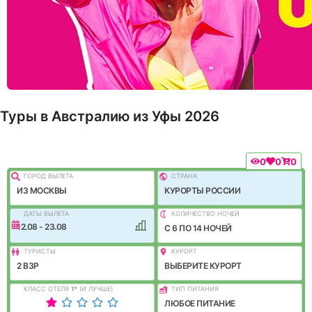
Туры в Австралию из Уфы 2026
0
0
0
ГОРОД ВЫЛEТА
СТРАНА
ИЗ МОСКВЫ
КУРОРТЫ РОССИИ
ДАТЫ ВЫЛЕТА
КОЛИЧЕСТВО НОЧЕЙ
12.08 - 23.08
C 6 ПО 14 НОЧЕЙ
ТУРИСТЫ
КУРОРТ
2 ВЗР
ВЫБЕРИТЕ КУРОРТ
КЛАСС ОТЕЛЯ
1
*
(И ЛУЧШЕ)
ТИП ПИТАНИЯ
ЛЮБОЕ ПИТАНИЕ