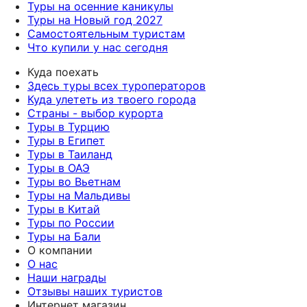
Туры на осенние каникулы
Туры на Новый год 2027
Самостоятельным туристам
Что купили у нас сегодня
Куда поехать
Здесь туры всех туроператоров
Куда улететь из твоего города
Страны - выбор курорта
Туры в Турцию
Туры в Египет
Туры в Таиланд
Туры в ОАЭ
Туры во Вьетнам
Туры на Мальдивы
Туры в Китай
Туры по России
Туры на Бали
О компании
О нас
Наши награды
Отзывы наших туристов
Интернет магазин