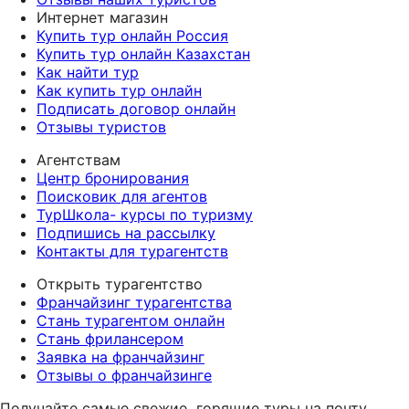
Интернет магазин
Купить тур онлайн Россия
Купить тур онлайн Казахстан
Как найти тур
Как купить тур онлайн
Подписать договор онлайн
Отзывы туристов
Агентствам
Центр бронирования
Поисковик для агентов
ТурШкола- курсы по туризму
Подпишись на рассылку
Контакты для турагентств
Открыть турагентство
Франчайзинг турагентства
Стань турагентом онлайн
Стань фрилансером
Заявка на франчайзинг
Отзывы о франчайзинге
Получайте самые свежие
горящие туры на почту