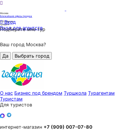
Москва
Ближайшие офисы продаж
Вход
320
офисов
продаж
Вход для агентств
Подберите мне тур
Ваш город Москва?
Да
Выбрать город
О нас
Бизнес под брендом
Туршкола
Турагентам
Туристам
Для туристов
интернет-магазин
+7 (909) 007-07-80