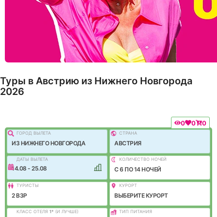
Туры в Австрию из Нижнего Новгорода
2026
0
0
0
ГОРОД ВЫЛEТА
СТРАНА
ИЗ НИЖНЕГО НОВГОРОДА
АВСТРИЯ
ДАТЫ ВЫЛЕТА
КОЛИЧЕСТВО НОЧЕЙ
14.08 - 25.08
C 6 ПО 14 НОЧЕЙ
ТУРИСТЫ
КУРОРТ
2 ВЗР
ВЫБЕРИТЕ КУРОРТ
КЛАСС ОТЕЛЯ
1
*
(И ЛУЧШЕ)
ТИП ПИТАНИЯ