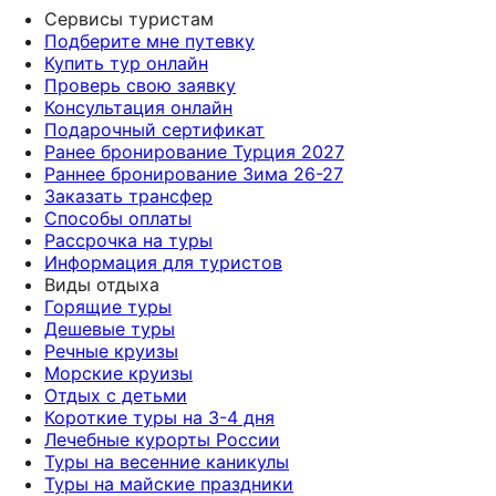
Сервисы туристам
Подберите мне путевку
Купить тур онлайн
Проверь свою заявку
Консультация онлайн
Подарочный сертификат
Ранее бронирование Турция 2027
Раннее бронирование Зима 26-27
Заказать трансфер
Способы оплаты
Рассрочка на туры
Информация для туристов
Виды отдыха
Горящие туры
Дешевые туры
Речные круизы
Морские круизы
Отдых с детьми
Короткие туры на 3-4 дня
Лечебные курорты России
Туры на весенние каникулы
Туры на майские праздники