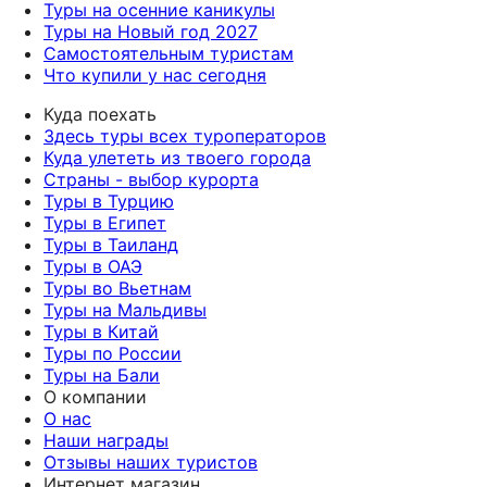
Туры на осенние каникулы
Туры на Новый год 2027
Самостоятельным туристам
Что купили у нас сегодня
Куда поехать
Здесь туры всех туроператоров
Куда улететь из твоего города
Страны - выбор курорта
Туры в Турцию
Туры в Египет
Туры в Таиланд
Туры в ОАЭ
Туры во Вьетнам
Туры на Мальдивы
Туры в Китай
Туры по России
Туры на Бали
О компании
О нас
Наши награды
Отзывы наших туристов
Интернет магазин