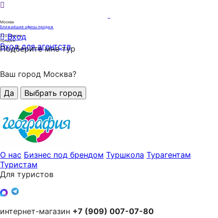
Москва
Ближайшие офисы продаж
Вход
320
офисов
продаж
Вход для агентств
Подберите мне тур
Ваш город Москва?
Да
Выбрать город
О нас
Бизнес под брендом
Туршкола
Турагентам
Туристам
Для туристов
интернет-магазин
+7 (909) 007-07-80