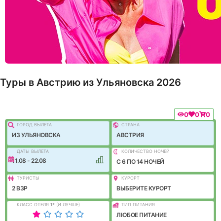
Туры в Австрию из Ульяновска 2026
0
0
0
ГОРОД ВЫЛEТА
СТРАНА
ИЗ УЛЬЯНОВСКА
АВСТРИЯ
ДАТЫ ВЫЛЕТА
КОЛИЧЕСТВО НОЧЕЙ
11.08 - 22.08
C 6 ПО 14 НОЧЕЙ
ТУРИСТЫ
КУРОРТ
2 ВЗР
ВЫБЕРИТЕ КУРОРТ
КЛАСС ОТЕЛЯ
1
*
(И ЛУЧШЕ)
ТИП ПИТАНИЯ
ЛЮБОЕ ПИТАНИЕ