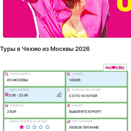
Туры в Чехию из Москвы 2026
0
0
0
ГОРОД ВЫЛEТА
СТРАНА
ИЗ МОСКВЫ
ЧЕХИЯ
ДАТЫ ВЫЛЕТА
КОЛИЧЕСТВО НОЧЕЙ
12.08 - 23.08
C 6 ПО 14 НОЧЕЙ
ТУРИСТЫ
КУРОРТ
2 ВЗР
ВЫБЕРИТЕ КУРОРТ
КЛАСС ОТЕЛЯ
1
*
(И ЛУЧШЕ)
ТИП ПИТАНИЯ
ЛЮБОЕ ПИТАНИЕ