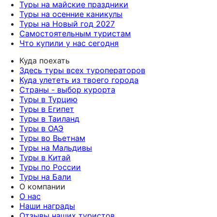
Туры на майские праздники
Туры на осенние каникулы
Туры на Новый год 2027
Самостоятельным туристам
Что купили у нас сегодня
Куда поехать
Здесь туры всех туроператоров
Куда улететь из твоего города
Страны - выбор курорта
Туры в Турцию
Туры в Египет
Туры в Таиланд
Туры в ОАЭ
Туры во Вьетнам
Туры на Мальдивы
Туры в Китай
Туры по России
Туры на Бали
О компании
О нас
Наши награды
Отзывы наших туристов