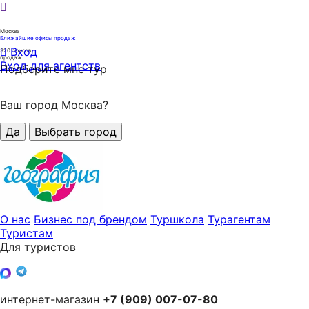
Москва
Ближайшие офисы продаж
Вход
320
офисов
продаж
Вход для агентств
Подберите мне тур
Ваш город Москва?
Да
Выбрать город
О нас
Бизнес под брендом
Туршкола
Турагентам
Туристам
Для туристов
интернет-магазин
+7 (909) 007-07-80