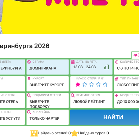
теринбурга 2026
ВЫЛEТА
СТРАНА
ДАТЫ ВЫЛЕТА
КОЛИЧЕСТВ
13.08 - 24.08
ТЕРИНБУРГА
ДОМИНИКАНА
C 6 ПО 14 Н
ТЫ
КУРОРТ
КЛАСС ОТЕЛЯ
1
*
(И
ТИП ПИТАН
ЛУЧШЕ)
ВЫБЕРИТЕ КУРОРТ
ЛЮБОЕ ПИТ
ИЕ ОТЕЛЯ
ПОДБОРКИ ОТЕЛЕЙ
РЕЙТИНГ ОТЕЛЯ
БЮДЖЕТ ТУ
ТЕ ОТЕЛЬ
ВЫБЕРИТЕ
ЛЮБОЙ РЕЙТИНГ
ДО 10 000 0
ПОДБОРКУ
 ОТЕЛЯ
АВИАРЕЙСЫ
НАЙТИ
ТЕ УСЛУГИ
ТОЛЬКО ЧАРТЕР
Найдено отелей:
0
Найдено туров:
0