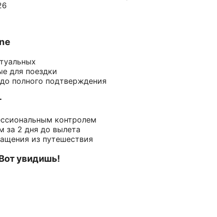
26
ine
ктуальных
ые для поездки
 до полного подтверждения
т
ессиональным контролем
 за 2 дня до вылета
ращения из путешествия
 Вот увидишь!