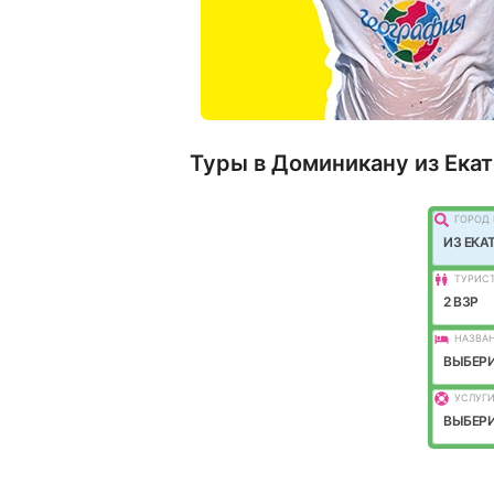
Туры в Доминикану из Ека
ГОРОД 
ИЗ ЕКА
ТУРИС
2 ВЗР
НАЗВАН
ВЫБЕРИ
УСЛУГИ
ВЫБЕРИ