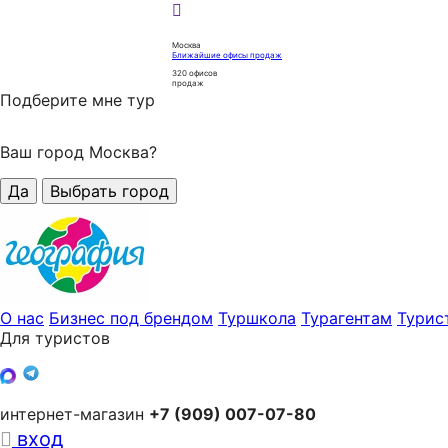
Москва
Ближайшие офисы продаж
320
офисов
продаж
Подберите мне тур
Ваш город Москва?
Да
Выбрать город
О нас
Бизнес под брендом
Туршкола
Турагентам
Турис
Для туристов
интернет-магазин
+7 (909) 007-07-80
вход