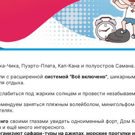
ка-Чика, Пуэрто-Плата, Кап-Кана и полуостров Самана.
ели с расширенной
системой "Всё включено"
, шикарным
ля отдыха.
слабиться под жарким солнцем и провести незабываем
комендуем заняться пляжным волейболом, минигольфом
телях.
нго
своими глазами увидеть одноименный форт, Дом К
 и ещё много интересного.
ганизуют сафари-туры на джипах, морские прогулки и