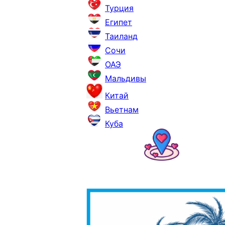
Турция
Египет
Таиланд
Сочи
ОАЭ
Мальдивы
Китай
Вьетнам
Куба