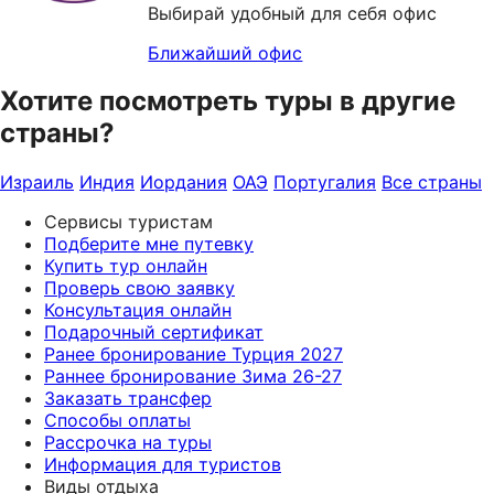
Выбирай удобный для себя офис
Ближайший офис
Хотите посмотреть туры в другие
страны?
Израиль
Индия
Иордания
ОАЭ
Португалия
Все страны
Сервисы туристам
Подберите мне путевку
Купить тур онлайн
Проверь свою заявку
Консультация онлайн
Подарочный сертификат
Ранее бронирование Турция 2027
Раннее бронирование Зима 26-27
Заказать трансфер
Способы оплаты
Рассрочка на туры
Информация для туристов
Виды отдыха