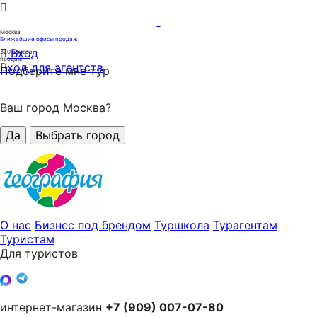
Москва
Ближайшие офисы продаж
Вход
320
офисов
продаж
Вход для агентств
Подберите мне тур
Ваш город Москва?
Да
Выбрать город
О нас
Бизнес под брендом
Туршкола
Турагентам
Туристам
Для туристов
интернет-магазин
+7 (909) 007-07-80