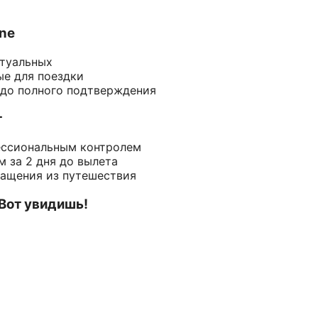
ine
ктуальных
ые для поездки
 до полного подтверждения
т
ессиональным контролем
 за 2 дня до вылета
ращения из путешествия
 Вот увидишь!