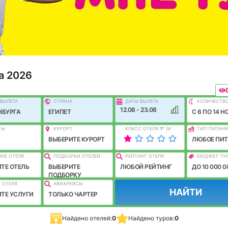
а 2026
ВЫЛEТА
СТРАНА
ДАТЫ ВЫЛЕТА
КОЛИЧЕСТВ
12.08 - 23.08
НБУРГА
ЕГИПЕТ
C 6 ПО 14 Н
ТЫ
КУРОРТ
КЛАСС ОТЕЛЯ
1
*
(И
ТИП ПИТАН
ЛУЧШЕ)
ВЫБЕРИТЕ КУРОРТ
ЛЮБОЕ ПИТ
ИЕ ОТЕЛЯ
ПОДБОРКИ ОТЕЛЕЙ
РЕЙТИНГ ОТЕЛЯ
БЮДЖЕТ ТУ
ТЕ ОТЕЛЬ
ВЫБЕРИТЕ
ЛЮБОЙ РЕЙТИНГ
ДО 10 000 0
ПОДБОРКУ
 ОТЕЛЯ
АВИАРЕЙСЫ
НАЙТИ
ТЕ УСЛУГИ
ТОЛЬКО ЧАРТЕР
Найдено отелей:
0
Найдено туров:
0