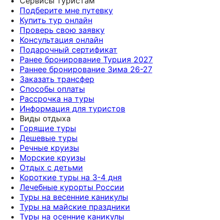
Сервисы туристам
Подберите мне путевку
Купить тур онлайн
Проверь свою заявку
Консультация онлайн
Подарочный сертификат
Ранее бронирование Турция 2027
Раннее бронирование Зима 26-27
Заказать трансфер
Способы оплаты
Рассрочка на туры
Информация для туристов
Виды отдыха
Горящие туры
Дешевые туры
Речные круизы
Морские круизы
Отдых с детьми
Короткие туры на 3-4 дня
Лечебные курорты России
Туры на весенние каникулы
Туры на майские праздники
Туры на осенние каникулы