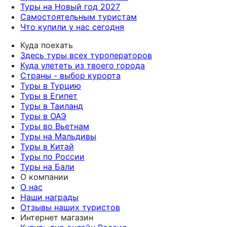
Туры на Новый год 2027
Самостоятельным туристам
Что купили у нас сегодня
Куда поехать
Здесь туры всех туроператоров
Куда улететь из твоего города
Страны - выбор курорта
Туры в Турцию
Туры в Египет
Туры в Таиланд
Туры в ОАЭ
Туры во Вьетнам
Туры на Мальдивы
Туры в Китай
Туры по России
Туры на Бали
О компании
О нас
Наши награды
Отзывы наших туристов
Интернет магазин