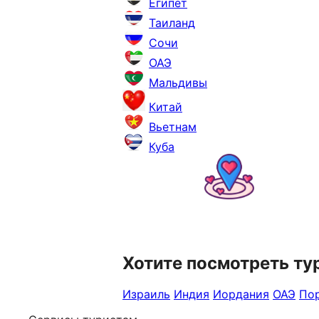
Египет
Таиланд
Сочи
ОАЭ
Мальдивы
Китай
Вьетнам
Куба
Хотите посмотреть ту
Израиль
Индия
Иордания
ОАЭ
Пор