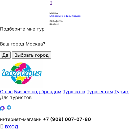
Москва
Ближайшие офисы продаж
320
офисов
продаж
Подберите мне тур
Ваш город Москва?
Да
Выбрать город
О нас
Бизнес под брендом
Туршкола
Турагентам
Турис
Для туристов
интернет-магазин
+7 (909) 007-07-80
вход