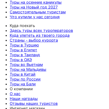
Туры на осенние каникулы
Туры на Новый год 2027
Самостоятельным туристам
Что купили у нас сегодня
Куда поехать
Здесь туры всех туроператоров
Куда улететь из твоего города
Страны - выбор курорта
Туры в Турцию
Туры в Египет
Туры в Таиланд
Туры в ОАЭ
Туры во Вьетнам
Туры на Мальдивы
Туры в Китай
Туры по России
Туры на Бали
О компании
О нас
Наши награды
Отзывы наших туристов
Интернет магазин