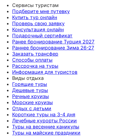
Сервисы туристам
Подберите мне путевку
Купить тур онлайн
Проверь свою заявку
Консультация онлайн
Подарочный сертификат
Ранее бронирование Турция 2027
Раннее бронирование Зима 26-27
Заказать трансфер
Способы оплаты
Рассрочка на туры
Информация для туристов
Виды отдыха
Горящие туры
Дешевые туры
Речные круизы
Морские круизы
Отдых с детьми
Короткие туры на 3-4 дня
Лечебные курорты России
Туры на весенние каникулы
Туры на майские праздники