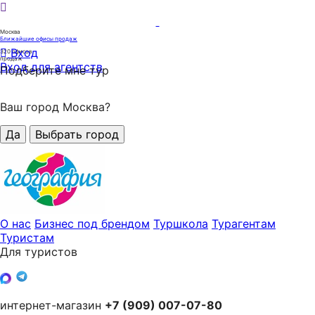
Москва
Ближайшие офисы продаж
Вход
320
офисов
продаж
Вход для агентств
Подберите мне тур
Ваш город Москва?
Да
Выбрать город
О нас
Бизнес под брендом
Туршкола
Турагентам
Туристам
Для туристов
интернет-магазин
+7 (909) 007-07-80