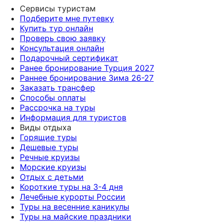
Сервисы туристам
Подберите мне путевку
Купить тур онлайн
Проверь свою заявку
Консультация онлайн
Подарочный сертификат
Ранее бронирование Турция 2027
Раннее бронирование Зима 26-27
Заказать трансфер
Способы оплаты
Рассрочка на туры
Информация для туристов
Виды отдыха
Горящие туры
Дешевые туры
Речные круизы
Морские круизы
Отдых с детьми
Короткие туры на 3-4 дня
Лечебные курорты России
Туры на весенние каникулы
Туры на майские праздники