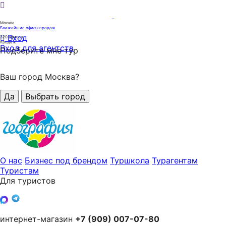
Москва
Ближайшие офисы продаж
Вход
320
офисов
продаж
Вход для агентств
Подберите мне тур
Ваш город Москва?
Да
Выбрать город
О нас
Бизнес под брендом
Туршкола
Турагентам
Туристам
Для туристов
интернет-магазин
+7 (909) 007-07-80