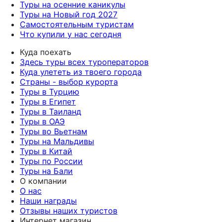
Туры на осенние каникулы
Туры на Новый год 2027
Самостоятельным туристам
Что купили у нас сегодня
Куда поехать
Здесь туры всех туроператоров
Куда улететь из твоего города
Страны - выбор курорта
Туры в Турцию
Туры в Египет
Туры в Таиланд
Туры в ОАЭ
Туры во Вьетнам
Туры на Мальдивы
Туры в Китай
Туры по России
Туры на Бали
О компании
О нас
Наши награды
Отзывы наших туристов
Интернет магазин