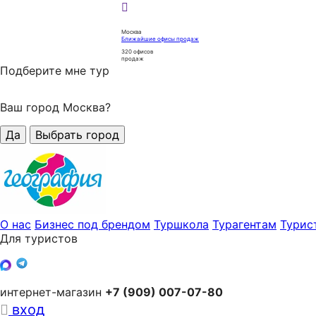
Москва
Ближайшие офисы продаж
320
офисов
продаж
Подберите мне тур
Ваш город Москва?
Да
Выбрать город
О нас
Бизнес под брендом
Туршкола
Турагентам
Турис
Для туристов
интернет-магазин
+7 (909) 007-07-80
вход