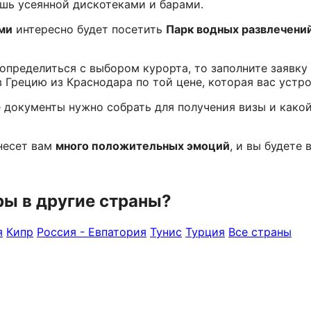
ошь усеянной дискотеками и барами.
ми
интересно будет посетить
Парк водных развлечений
определиться с выбором курорта, то заполните заявку
 Грецию из Краснодара по той цене, которая вас устро
е документы нужно собрать для получения визы и како
несет вам
много положительных эмоций
, и вы будете
ры в другие страны?
я
Кипр
Россия - Евпатория
Тунис
Турция
Все страны