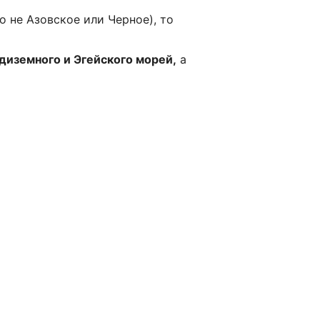
о не Азовское или Черное), то
едиземного и Эгейского морей,
а