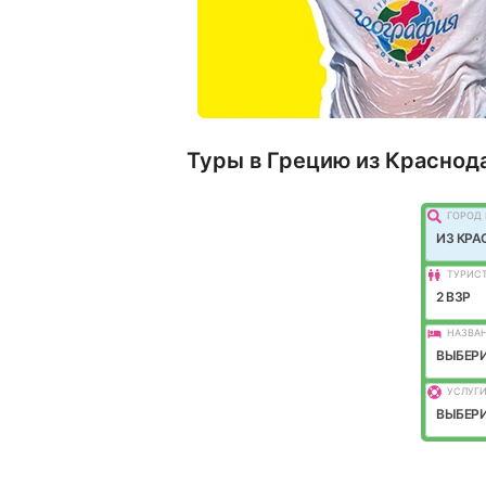
Туры в Грецию из Краснод
ГОРОД 
ИЗ КРА
ТУРИС
2 ВЗР
НАЗВАН
ВЫБЕРИ
УСЛУГИ
ВЫБЕРИ