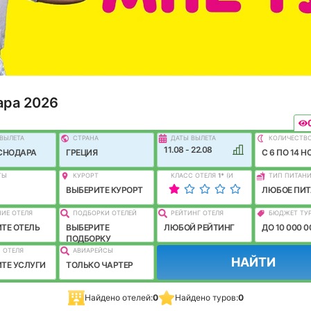
ара 2026
ВЫЛEТА
СТРАНА
ДАТЫ ВЫЛЕТА
КОЛИЧЕСТВ
11.08 - 22.08
СНОДАРА
ГРЕЦИЯ
C 6 ПО 14 Н
ТЫ
КУРОРТ
КЛАСС ОТЕЛЯ
1
*
(И
ТИП ПИТАН
ЛУЧШЕ)
ВЫБЕРИТЕ КУРОРТ
ЛЮБОЕ ПИТ
ИЕ ОТЕЛЯ
ПОДБОРКИ ОТЕЛЕЙ
РЕЙТИНГ ОТЕЛЯ
БЮДЖЕТ ТУ
ТЕ ОТЕЛЬ
ВЫБЕРИТЕ
ЛЮБОЙ РЕЙТИНГ
ДО 10 000 0
ПОДБОРКУ
 ОТЕЛЯ
АВИАРЕЙСЫ
НАЙТИ
ТЕ УСЛУГИ
ТОЛЬКО ЧАРТЕР
Найдено отелей:
0
Найдено туров:
0