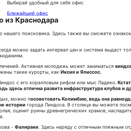
Выбирай удобный для себя офис
Ближайший офис
ю из Краснодара
 нашего поисковика. Здесь также вы сможете ознаком
сегда можно задать интервал цен и система выдаст то
жиданиям.
влечений. Активная молодежь может заниматься
виндсе
ожены такие курорты, как
Иксия и Ялиссос.
Линдос с его коралловым рифом или мыс Ладико.
Кстат
едь здесь отлична развита инфраструктура клубов и 
дых, можно п
осоветовать Колимбию, ведь она равноуд
не истории
города Линдоса. В столице вы можете пос
олая, оценит руины древнегреческих храмов, насладит
а.
рова -
Фалираки
. Здесь наряду с отличным пляжным о