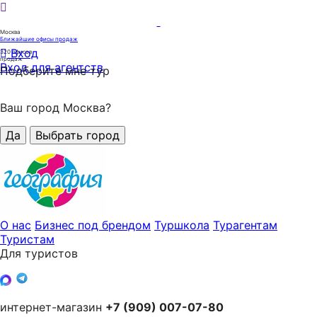
Москва
Ближайшие офисы продаж
Вход
320
офисов
продаж
Вход для агентств
Подберите мне тур
Ваш город Москва?
Да
Выбрать город
О нас
Бизнес под брендом
Туршкола
Турагентам
Туристам
Для туристов
интернет-магазин
+7 (909) 007-07-80