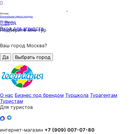
Москва
Ближайшие офисы продаж
Вход
320
офисов
продаж
Вход для агентств
Подберите мне тур
Ваш город Москва?
Да
Выбрать город
О нас
Бизнес под брендом
Туршкола
Турагентам
Туристам
Для туристов
интернет-магазин
+7 (909) 007-07-80