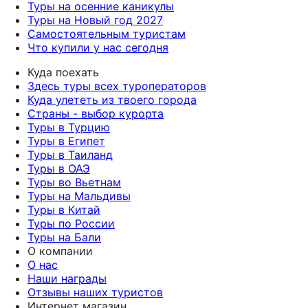
Туры на осенние каникулы
Туры на Новый год 2027
Самостоятельным туристам
Что купили у нас сегодня
Куда поехать
Здесь туры всех туроператоров
Куда улететь из твоего города
Страны - выбор курорта
Туры в Турцию
Туры в Египет
Туры в Таиланд
Туры в ОАЭ
Туры во Вьетнам
Туры на Мальдивы
Туры в Китай
Туры по России
Туры на Бали
О компании
О нас
Наши награды
Отзывы наших туристов
Интернет магазин