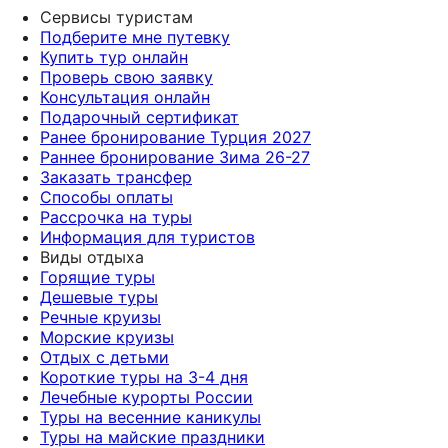
Сервисы туристам
Подберите мне путевку
Купить тур онлайн
Проверь свою заявку
Консультация онлайн
Подарочный сертификат
Ранее бронирование Турция 2027
Раннее бронирование Зима 26-27
Заказать трансфер
Способы оплаты
Рассрочка на туры
Информация для туристов
Виды отдыха
Горящие туры
Дешевые туры
Речные круизы
Морские круизы
Отдых с детьми
Короткие туры на 3-4 дня
Лечебные курорты России
Туры на весенние каникулы
Туры на майские праздники