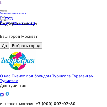
Москва
Ближайшие офисы продаж
Вход
320
офисов
продаж
Вход для агентств
Подберите мне тур
Ваш город Москва?
Да
Выбрать город
О нас
Бизнес под брендом
Туршкола
Турагентам
Туристам
Для туристов
интернет-магазин
+7 (909) 007-07-80