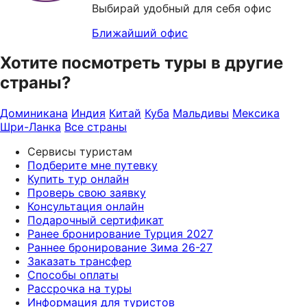
Выбирай удобный для себя офис
Ближайший офис
Хотите посмотреть туры в другие
страны?
Доминикана
Индия
Китай
Куба
Мальдивы
Мексика
Шри-Ланка
Все страны
Сервисы туристам
Подберите мне путевку
Купить тур онлайн
Проверь свою заявку
Консультация онлайн
Подарочный сертификат
Ранее бронирование Турция 2027
Раннее бронирование Зима 26-27
Заказать трансфер
Способы оплаты
Рассрочка на туры
Информация для туристов