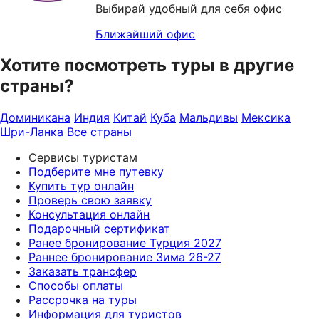
Выбирай удобный для себя офис
Ближайший офис
Хотите посмотреть туры в другие
страны?
Доминикана
Индия
Китай
Куба
Мальдивы
Мексика
Шри-Ланка
Все страны
Сервисы туристам
Подберите мне путевку
Купить тур онлайн
Проверь свою заявку
Консультация онлайн
Подарочный сертификат
Ранее бронирование Турция 2027
Раннее бронирование Зима 26-27
Заказать трансфер
Способы оплаты
Рассрочка на туры
Информация для туристов