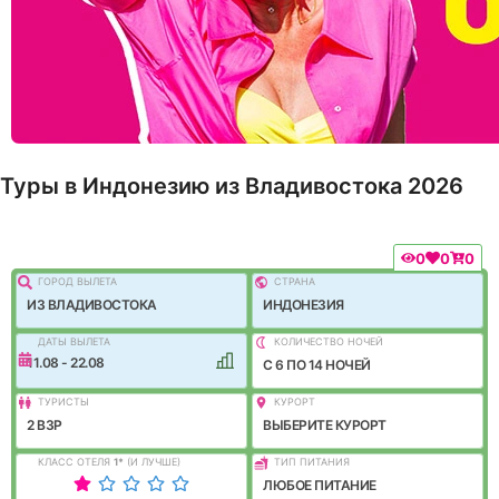
Туры в Индонезию из Владивостока 2026
0
0
0
ГОРОД ВЫЛEТА
СТРАНА
ИЗ ВЛАДИВОСТОКА
ИНДОНЕЗИЯ
ДАТЫ ВЫЛЕТА
КОЛИЧЕСТВО НОЧЕЙ
11.08 - 22.08
C 6 ПО 14 НОЧЕЙ
ТУРИСТЫ
КУРОРТ
2 ВЗР
ВЫБЕРИТЕ КУРОРТ
КЛАСС ОТЕЛЯ
1
*
(И ЛУЧШЕ)
ТИП ПИТАНИЯ
ЛЮБОЕ ПИТАНИЕ