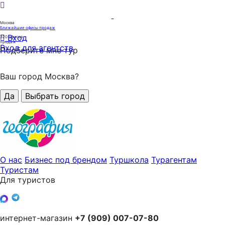
Москва
Ближайшие офисы продаж
Вход
320
офисов
продаж
Вход для агентств
Подберите мне тур
Ваш город Москва?
Да
Выбрать город
О нас
Бизнес под брендом
Туршкола
Турагентам
Туристам
Для туристов
интернет-магазин
+7 (909) 007-07-80