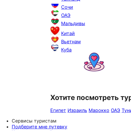
Сочи
ОАЭ
Мальдивы
Китай
Вьетнам
Куба
Хотите посмотреть ту
Египет
Израиль
Марокко
ОАЭ
Тун
Сервисы туристам
Подберите мне путевку