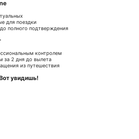
ine
ктуальных
ые для поездки
 до полного подтверждения
т
ессиональным контролем
 за 2 дня до вылета
ращения из путешествия
 Вот увидишь!