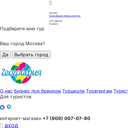
Москва
Ближайшие офисы продаж
320
офисов
продаж
Подберите мне тур
Ваш город Москва?
Да
Выбрать город
О нас
Бизнес под брендом
Туршкола
Турагентам
Турис
Для туристов
интернет-магазин
+7 (909) 007-07-80
вход