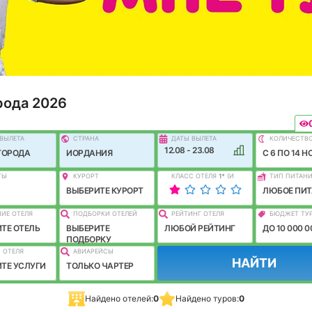
рода 2026
ВЫЛEТА
СТРАНА
ДАТЫ ВЫЛЕТА
КОЛИЧЕСТВ
12.08 - 23.08
ГОРОДА
ИОРДАНИЯ
C 6 ПО 14 Н
ТЫ
КУРОРТ
КЛАСС ОТЕЛЯ
1
*
(И
ТИП ПИТАН
ЛУЧШЕ)
ВЫБЕРИТЕ КУРОРТ
ЛЮБОЕ ПИТ
ИЕ ОТЕЛЯ
ПОДБОРКИ ОТЕЛЕЙ
РЕЙТИНГ ОТЕЛЯ
БЮДЖЕТ ТУ
ТЕ ОТЕЛЬ
ВЫБЕРИТЕ
ЛЮБОЙ РЕЙТИНГ
ДО 10 000 0
ПОДБОРКУ
 ОТЕЛЯ
АВИАРЕЙСЫ
НАЙТИ
ТЕ УСЛУГИ
ТОЛЬКО ЧАРТЕР
Найдено отелей:
0
Найдено туров:
0