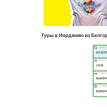
Туры в Иорданию из Белго
ГОРОД 
ИЗ БЕЛ
ТУРИС
2 ВЗР
НАЗВАН
ВЫБЕРИ
УСЛУГИ
ВЫБЕРИ