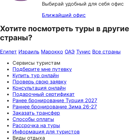
Выбирай удобный для себя офис
Ближайший офис
Хотите посмотреть туры в другие
страны?
Египет
Израиль
Марокко
ОАЭ
Тунис
Все страны
Сервисы туристам
Подберите мне путевку
Купить тур онлайн
Проверь свою заявку
Консультация онлайн
Подарочный сертификат
Ранее бронирование Турция 2027
Раннее бронирование Зима 26-27
Заказать трансфер
Способы оплаты
Рассрочка на туры
Информация для туристов
Виды отдыха