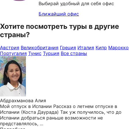
Выбирай удобный для себя офис
Ближайший офис
Хотите посмотреть туры в другие
страны?
Австрия
Великобритания
Греция
Италия
Кипр
Марокко
Португалия
Тунис
Турция
Все страны
Абдрахманова Алия
Мой отпуск в Испании Рассказ о летнем отпуске в
Испании (Коста Даурада) Так уж получилось, что до
Испании добраться раньше возможности не
представлялось, ...