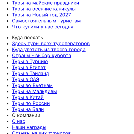
Туры на майские праздники
Туры на осенние каникулы
Туры на Новый год 2027
Самостоятельным туристам
Что купили у нас сегодня
Куда поехать
Здесь туры всех туроператоров
Куда улететь из твоего города
Страны - выбор курорта
Туры в Турцию
Туры в Египет
Туры в Таиланд
Туры в ОАЭ
Туры во Вьетнам
Туры на Мальдивы
Туры в Китай
Туры по России
Туры на Бали
О компании
О нас
Наши награды
Отзывы наших туристов