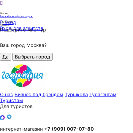
Москва
Ближайшие офисы продаж
Вход
320
офисов
продаж
Вход для агентств
Подберите мне тур
Ваш город Москва?
Да
Выбрать город
О нас
Бизнес под брендом
Туршкола
Турагентам
Туристам
Для туристов
интернет-магазин
+7 (909) 007-07-80