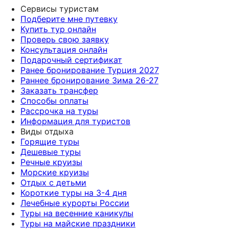
Сервисы туристам
Подберите мне путевку
Купить тур онлайн
Проверь свою заявку
Консультация онлайн
Подарочный сертификат
Ранее бронирование Турция 2027
Раннее бронирование Зима 26-27
Заказать трансфер
Способы оплаты
Рассрочка на туры
Информация для туристов
Виды отдыха
Горящие туры
Дешевые туры
Речные круизы
Морские круизы
Отдых с детьми
Короткие туры на 3-4 дня
Лечебные курорты России
Туры на весенние каникулы
Туры на майские праздники