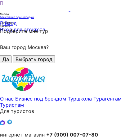
Москва
Ближайшие офисы продаж
Вход
320
офисов
продаж
Вход для агентств
Подберите мне тур
Ваш город Москва?
Да
Выбрать город
О нас
Бизнес под брендом
Туршкола
Турагентам
Туристам
Для туристов
интернет-магазин
+7 (909) 007-07-80