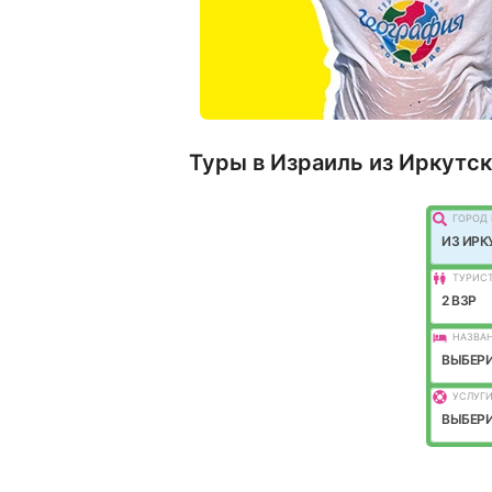
Туры в Израиль из Иркутск
ГОРОД 
ИЗ ИРК
ТУРИС
2 ВЗР
НАЗВАН
ВЫБЕРИ
УСЛУГИ
ВЫБЕРИ