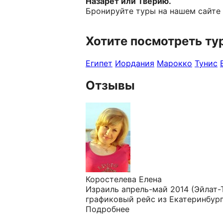
Назарет или Тверию.
Бронируйте туры на нашем сайте
Хотите посмотреть ту
Египет
Иордания
Марокко
Тунис
Отзывы
Коростелева Елена
Израиль апрель-май 2014 (Эйлат-Т
графиковый рейс из Екатеринбурга,
Подробнее