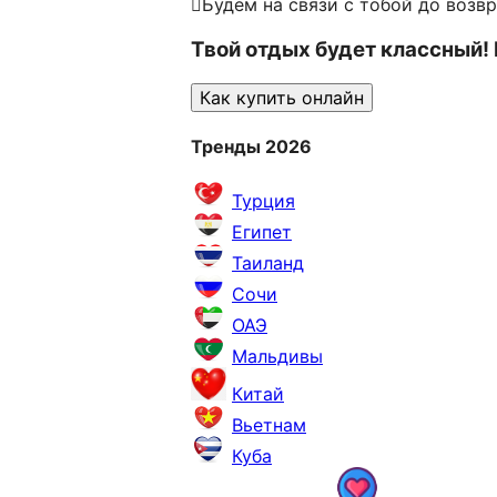
Будем на связи с тобой до возв
Твой отдых будет классный!
Как купить онлайн
Тренды 2026
Турция
Египет
Таиланд
Сочи
ОАЭ
Мальдивы
Китай
Вьетнам
Куба