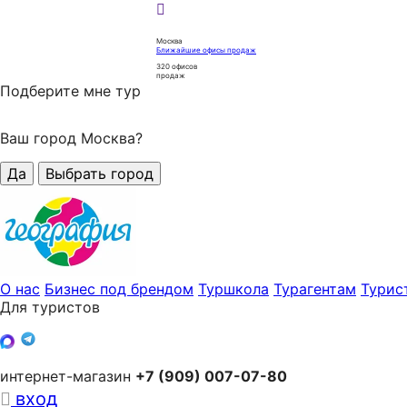
Москва
Ближайшие офисы продаж
320
офисов
продаж
Подберите мне тур
Ваш город Москва?
Да
Выбрать город
О нас
Бизнес под брендом
Туршкола
Турагентам
Турис
Для туристов
интернет-магазин
+7 (909) 007-07-80
вход