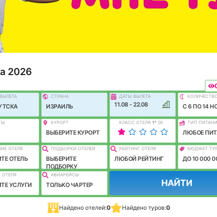
а 2026
ВЫЛEТА
СТРАНА
ДАТЫ ВЫЛЕТА
КОЛИЧЕСТВ
11.08 - 22.08
УТСКА
ИЗРАИЛЬ
C 6 ПО 14 Н
ТЫ
КУРОРТ
КЛАСС ОТЕЛЯ
1
*
(И
ТИП ПИТАН
ЛУЧШЕ)
ВЫБЕРИТЕ КУРОРТ
ЛЮБОЕ ПИТ
ИЕ ОТЕЛЯ
ПОДБОРКИ ОТЕЛЕЙ
РЕЙТИНГ ОТЕЛЯ
БЮДЖЕТ ТУ
ТЕ ОТЕЛЬ
ВЫБЕРИТЕ
ЛЮБОЙ РЕЙТИНГ
ДО 10 000 0
ПОДБОРКУ
 ОТЕЛЯ
АВИАРЕЙСЫ
НАЙТИ
ТЕ УСЛУГИ
ТОЛЬКО ЧАРТЕР
Найдено отелей:
0
Найдено туров:
0