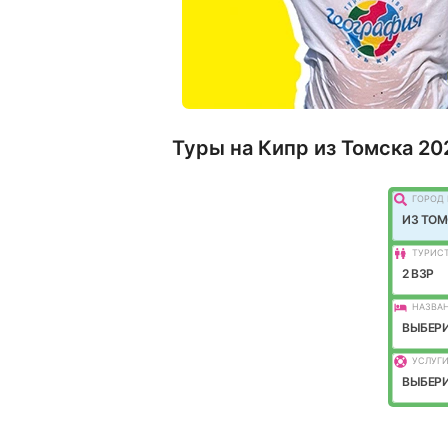
Туры на Кипр из Томска 20
ГОРОД 
ИЗ ТО
ТУРИС
2 ВЗР
НАЗВАН
ВЫБЕРИ
УСЛУГИ
ВЫБЕРИ