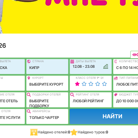
26
ВЫЛEТА
СТРАНА
ДАТЫ ВЫЛЕТА
КОЛИЧЕСТВ
12.08 - 23.08
МСКА
КИПР
C 6 ПО 14 Н
ТЫ
КУРОРТ
КЛАСС ОТЕЛЯ
1
*
(И
ТИП ПИТАН
ЛУЧШЕ)
ВЫБЕРИТЕ КУРОРТ
ЛЮБОЕ ПИТ
ИЕ ОТЕЛЯ
ПОДБОРКИ ОТЕЛЕЙ
РЕЙТИНГ ОТЕЛЯ
БЮДЖЕТ ТУ
ТЕ ОТЕЛЬ
ВЫБЕРИТЕ
ЛЮБОЙ РЕЙТИНГ
ДО 10 000 0
ПОДБОРКУ
 ОТЕЛЯ
АВИАРЕЙСЫ
НАЙТИ
ТЕ УСЛУГИ
ТОЛЬКО ЧАРТЕР
Найдено отелей:
0
Найдено туров:
0