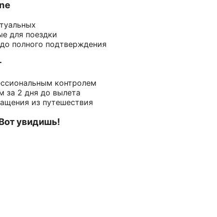
ine
ктуальных
ые для поездки
 до полного подтверждения
т
ессиональным контролем
 за 2 дня до вылета
ращения из путешествия
 Вот увидишь!