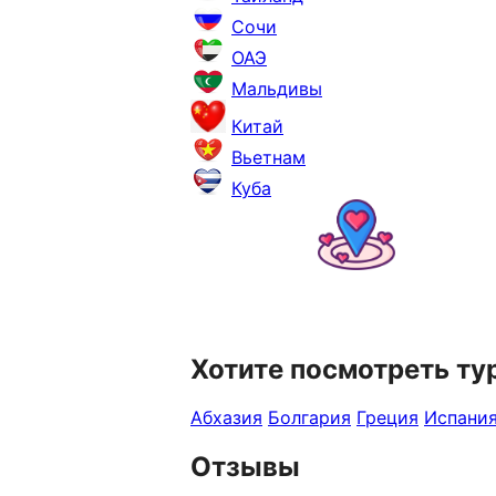
Сочи
ОАЭ
Мальдивы
Китай
Вьетнам
Куба
Хотите посмотреть ту
Абхазия
Болгария
Греция
Испани
Отзывы