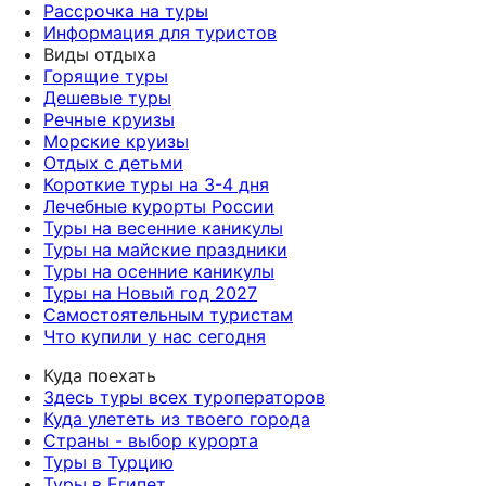
Рассрочка на туры
Информация для туристов
Виды отдыха
Горящие туры
Дешевые туры
Речные круизы
Морские круизы
Отдых с детьми
Короткие туры на 3-4 дня
Лечебные курорты России
Туры на весенние каникулы
Туры на майские праздники
Туры на осенние каникулы
Туры на Новый год 2027
Самостоятельным туристам
Что купили у нас сегодня
Куда поехать
Здесь туры всех туроператоров
Куда улететь из твоего города
Страны - выбор курорта
Туры в Турцию
Туры в Египет