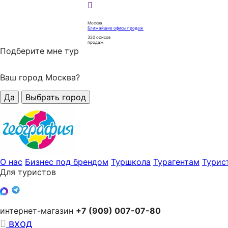
Москва
Ближайшие офисы продаж
320
офисов
продаж
Подберите мне тур
Ваш город Москва?
Да
Выбрать город
О нас
Бизнес под брендом
Туршкола
Турагентам
Турис
Для туристов
интернет-магазин
+7 (909) 007-07-80
вход