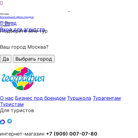
Москва
Ближайшие офисы продаж
Вход
320
офисов
продаж
Вход для агентств
Подберите мне тур
Ваш город Москва?
Да
Выбрать город
О нас
Бизнес под брендом
Туршкола
Турагентам
Туристам
Для туристов
интернет-магазин
+7 (909) 007-07-80