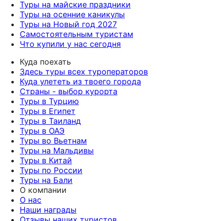
Туры на майские праздники
Туры на осенние каникулы
Туры на Новый год 2027
Самостоятельным туристам
Что купили у нас сегодня
Куда поехать
Здесь туры всех туроператоров
Куда улететь из твоего города
Страны - выбор курорта
Туры в Турцию
Туры в Египет
Туры в Таиланд
Туры в ОАЭ
Туры во Вьетнам
Туры на Мальдивы
Туры в Китай
Туры по России
Туры на Бали
О компании
О нас
Наши награды
Отзывы наших туристов