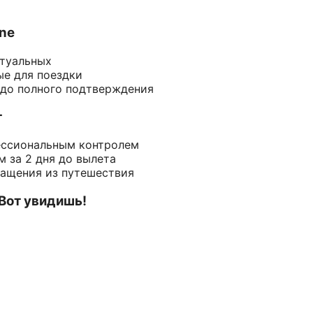
ine
ктуальных
ые для поездки
 до полного подтверждения
т
ессиональным контролем
 за 2 дня до вылета
ращения из путешествия
 Вот увидишь!