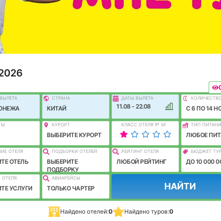
 2026
ВЫЛEТА
СТРАНА
ДАТЫ ВЫЛЕТА
КОЛИЧЕСТВ
11.08 - 22.08
РОНЕЖА
КИТАЙ
C 6 ПО 14 Н
ТЫ
КУРОРТ
КЛАСС ОТЕЛЯ
1
*
(И
ТИП ПИТАН
ЛУЧШЕ)
ВЫБЕРИТЕ КУРОРТ
ЛЮБОЕ ПИТ
ИЕ ОТЕЛЯ
ПОДБОРКИ ОТЕЛЕЙ
РЕЙТИНГ ОТЕЛЯ
БЮДЖЕТ ТУ
ТЕ ОТЕЛЬ
ВЫБЕРИТЕ
ЛЮБОЙ РЕЙТИНГ
ДО 10 000 0
ПОДБОРКУ
 ОТЕЛЯ
АВИАРЕЙСЫ
НАЙТИ
ТЕ УСЛУГИ
ТОЛЬКО ЧАРТЕР
Найдено отелей:
0
Найдено туров:
0