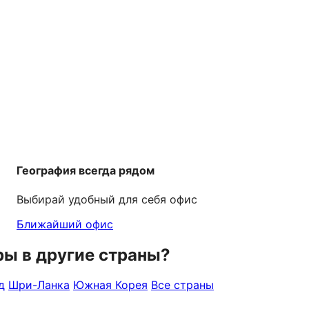
География всегда рядом
Выбирай удобный для себя офис
Ближайший офис
ры в другие страны?
д
Шри-Ланка
Южная Корея
Все страны