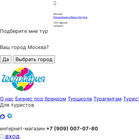
Москва
Ближайшие офисы продаж
320
офисов
продаж
Подберите мне тур
Ваш город Москва?
Да
Выбрать город
О нас
Бизнес под брендом
Туршкола
Турагентам
Турис
Для туристов
интернет-магазин
+7 (909) 007-07-80
вход