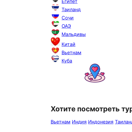
Египет
Таиланд
Сочи
ОАЭ
Мальдивы
Китай
Вьетнам
Куба
Хотите посмотреть ту
Вьетнам
Индия
Индонезия
Таилан