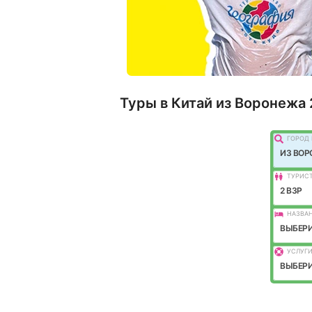
Туры в Китай из Воронежа
ГОРОД 
ИЗ ВО
ТУРИС
2 ВЗР
НАЗВАН
ВЫБЕРИ
УСЛУГИ
ВЫБЕРИ