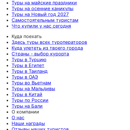
Туры на майские праздники
Туры на осенние каникулы
Туры на Новый год 2027
Самостоятельным туристам
Что купили у нас сегодня
Куда поехать
Здесь туры всех туроператоров
Куда улететь из твоего города
Страны - выбор курорта
Туры в Турцию
Туры в Египет
Туры в Таиланд
Туры в ОАЭ
Туры во Вьетнам
Туры на Мальдивы
Туры в Китай
Туры по России
Туры на Бали
О компании
О нас
Наши награды
Отзывы наших туристов