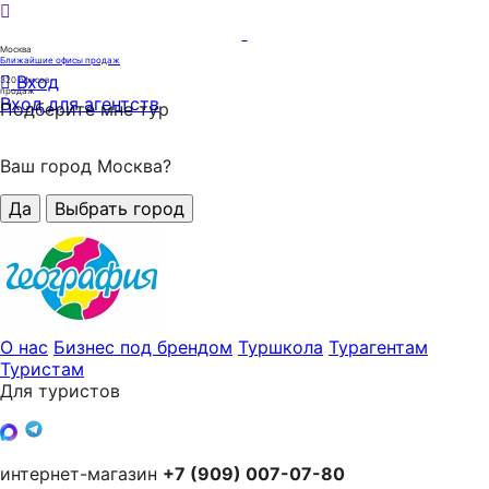
Москва
Ближайшие офисы продаж
Вход
320
офисов
продаж
Вход для агентств
Подберите мне тур
Ваш город Москва?
Да
Выбрать город
О нас
Бизнес под брендом
Туршкола
Турагентам
Туристам
Для туристов
интернет-магазин
+7 (909) 007-07-80