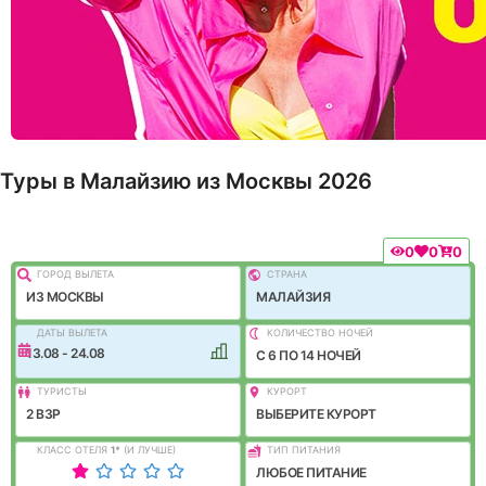
Туры в Малайзию из Москвы 2026
0
0
0
ГОРОД ВЫЛEТА
СТРАНА
ИЗ МОСКВЫ
МАЛАЙЗИЯ
ДАТЫ ВЫЛЕТА
КОЛИЧЕСТВО НОЧЕЙ
13.08 - 24.08
C 6 ПО 14 НОЧЕЙ
ТУРИСТЫ
КУРОРТ
2 ВЗР
ВЫБЕРИТЕ КУРОРТ
КЛАСС ОТЕЛЯ
1
*
(И ЛУЧШЕ)
ТИП ПИТАНИЯ
ЛЮБОЕ ПИТАНИЕ