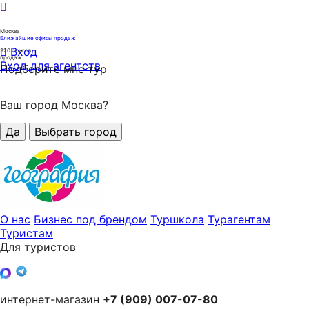
Москва
Ближайшие офисы продаж
Вход
320
офисов
продаж
Вход для агентств
Подберите мне тур
Ваш город Москва?
Да
Выбрать город
О нас
Бизнес под брендом
Туршкола
Турагентам
Туристам
Для туристов
интернет-магазин
+7 (909) 007-07-80