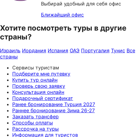
Выбирай удобный для себя офис
Ближайший офис
Хотите посмотреть туры в другие
страны?
Израиль
Иордания
Испания
ОАЭ
Португалия
Тунис
Все
страны
Сервисы туристам
Подберите мне путевку
Купить тур онлайн
Проверь свою заявку
Консультация онлайн
Подарочный сертификат
Ранее бронирование Турция 2027
Раннее бронирование Зима 26-27
Заказать трансфер
Способы оплаты
Рассрочка на туры
Информация для туристов