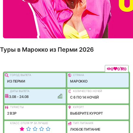
Туры в Марокко из Перми 2026
0
0
0
ГОРОД ВЫЛEТА
СТРАНА
ИЗ ПЕРМИ
МАРОККО
ДАТЫ ВЫЛЕТА
КОЛИЧЕСТВО НОЧЕЙ
13.08 - 24.08
C 6 ПО 14 НОЧЕЙ
ТУРИСТЫ
КУРОРТ
2 ВЗР
ВЫБЕРИТЕ КУРОРТ
КЛАСС ОТЕЛЯ
1
*
(И ЛУЧШЕ)
ТИП ПИТАНИЯ
ЛЮБОЕ ПИТАНИЕ