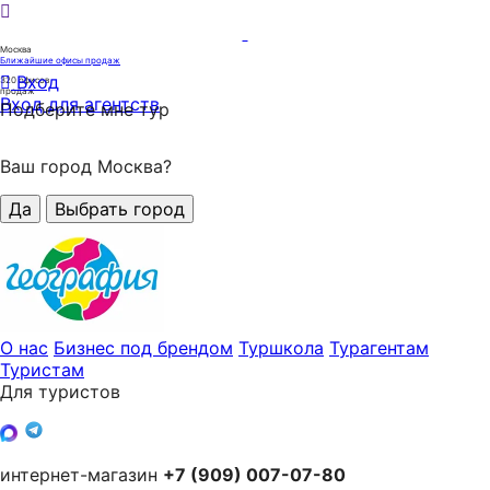
Москва
Ближайшие офисы продаж
Вход
320
офисов
продаж
Вход для агентств
Подберите мне тур
Ваш город Москва?
Да
Выбрать город
О нас
Бизнес под брендом
Туршкола
Турагентам
Туристам
Для туристов
интернет-магазин
+7 (909) 007-07-80