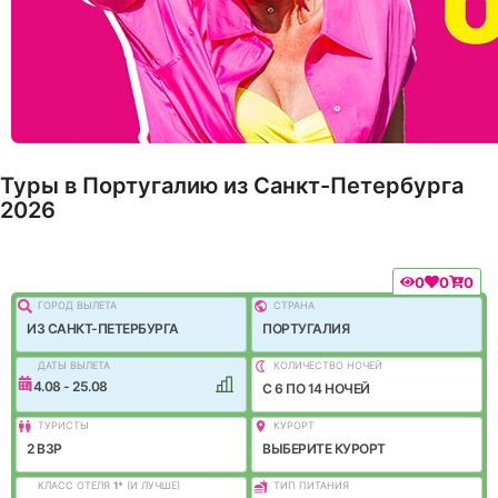
Туры в Португалию из Санкт-Петербурга
2026
0
0
0
ГОРОД ВЫЛEТА
СТРАНА
ИЗ САНКТ-ПЕТЕРБУРГА
ПОРТУГАЛИЯ
ДАТЫ ВЫЛЕТА
КОЛИЧЕСТВО НОЧЕЙ
14.08 - 25.08
C 6 ПО 14 НОЧЕЙ
ТУРИСТЫ
КУРОРТ
2 ВЗР
ВЫБЕРИТЕ КУРОРТ
КЛАСС ОТЕЛЯ
1
*
(И ЛУЧШЕ)
ТИП ПИТАНИЯ