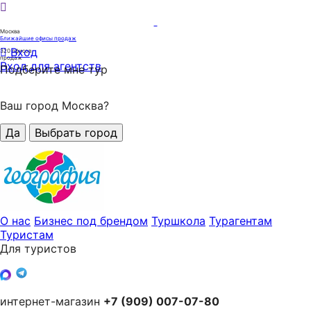
Москва
Ближайшие офисы продаж
Вход
320
офисов
продаж
Вход для агентств
Подберите мне тур
Ваш город Москва?
Да
Выбрать город
О нас
Бизнес под брендом
Туршкола
Турагентам
Туристам
Для туристов
интернет-магазин
+7 (909) 007-07-80