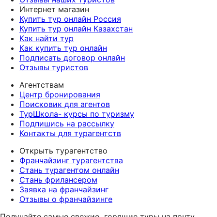
Интернет магазин
Купить тур онлайн Россия
Купить тур онлайн Казахстан
Как найти тур
Как купить тур онлайн
Подписать договор онлайн
Отзывы туристов
Агентствам
Центр бронирования
Поисковик для агентов
ТурШкола- курсы по туризму
Подпишись на рассылку
Контакты для турагентств
Открыть турагентство
Франчайзинг турагентства
Стань турагентом онлайн
Стань фрилансером
Заявка на франчайзинг
Отзывы о франчайзинге
Получайте самые свежие
горящие туры на почту