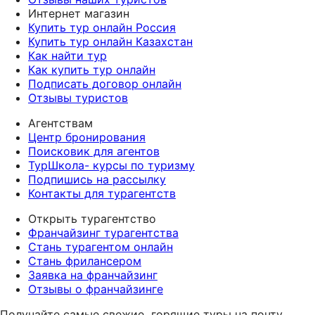
Интернет магазин
Купить тур онлайн Россия
Купить тур онлайн Казахстан
Как найти тур
Как купить тур онлайн
Подписать договор онлайн
Отзывы туристов
Агентствам
Центр бронирования
Поисковик для агентов
ТурШкола- курсы по туризму
Подпишись на рассылку
Контакты для турагентств
Открыть турагентство
Франчайзинг турагентства
Стань турагентом онлайн
Стань фрилансером
Заявка на франчайзинг
Отзывы о франчайзинге
Получайте самые свежие
горящие туры на почту