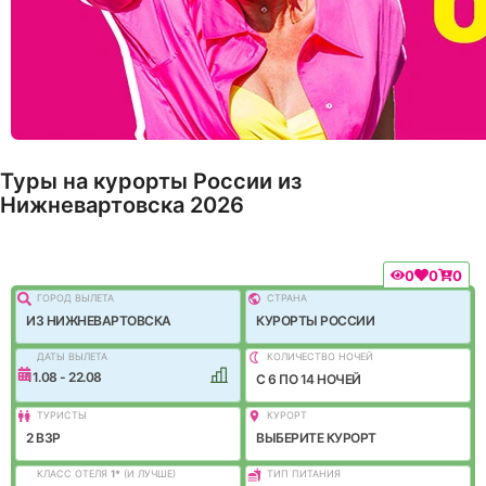
Туры на курорты России из
Нижневартовска 2026
0
0
0
ГОРОД ВЫЛEТА
СТРАНА
ИЗ НИЖНЕВАРТОВСКА
КУРОРТЫ РОССИИ
ДАТЫ ВЫЛЕТА
КОЛИЧЕСТВО НОЧЕЙ
11.08 - 22.08
C 6 ПО 14 НОЧЕЙ
ТУРИСТЫ
КУРОРТ
2 ВЗР
ВЫБЕРИТЕ КУРОРТ
КЛАСС ОТЕЛЯ
1
*
(И ЛУЧШЕ)
ТИП ПИТАНИЯ