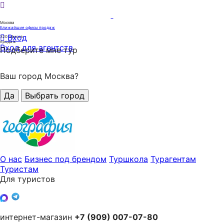
Москва
Ближайшие офисы продаж
Вход
320
офисов
продаж
Вход для агентств
Подберите мне тур
Ваш город Москва?
Да
Выбрать город
О нас
Бизнес под брендом
Туршкола
Турагентам
Туристам
Для туристов
интернет-магазин
+7 (909) 007-07-80