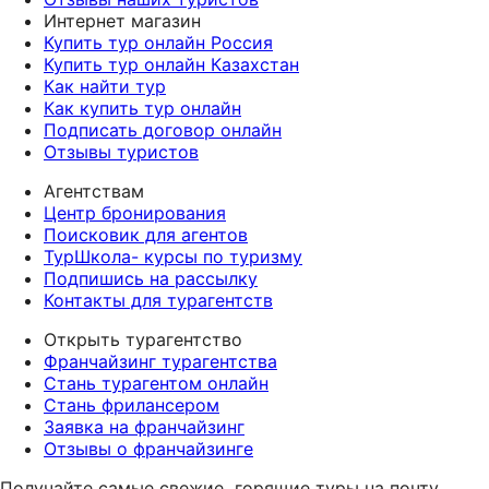
Интернет магазин
Купить тур онлайн Россия
Купить тур онлайн Казахстан
Как найти тур
Как купить тур онлайн
Подписать договор онлайн
Отзывы туристов
Агентствам
Центр бронирования
Поисковик для агентов
ТурШкола- курсы по туризму
Подпишись на рассылку
Контакты для турагентств
Открыть турагентство
Франчайзинг турагентства
Стань турагентом онлайн
Стань фрилансером
Заявка на франчайзинг
Отзывы о франчайзинге
Получайте самые свежие
горящие туры на почту