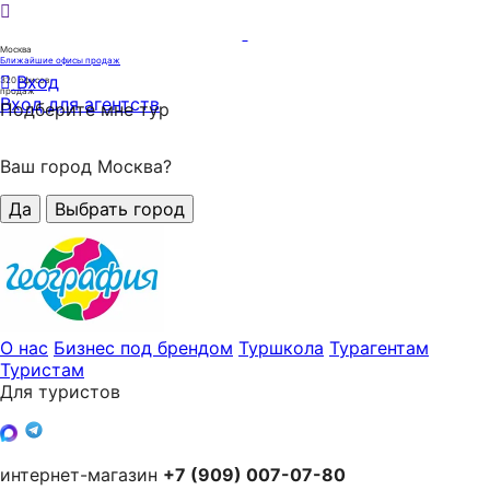
Москва
Ближайшие офисы продаж
Вход
320
офисов
продаж
Вход для агентств
Подберите мне тур
Ваш город Москва?
Да
Выбрать город
О нас
Бизнес под брендом
Туршкола
Турагентам
Туристам
Для туристов
интернет-магазин
+7 (909) 007-07-80