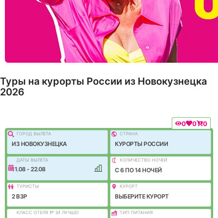
Туры на курорты России из Новокузнецка
2026
0
0
0
ГОРОД ВЫЛEТА
СТРАНА
ИЗ НОВОКУЗНЕЦКА
КУРОРТЫ РОССИИ
ДАТЫ ВЫЛЕТА
КОЛИЧЕСТВО НОЧЕЙ
11.08 - 22.08
C 6 ПО 14 НОЧЕЙ
ТУРИСТЫ
КУРОРТ
2 ВЗР
ВЫБЕРИТЕ КУРОРТ
КЛАСС ОТЕЛЯ
1
*
(И ЛУЧШЕ)
ТИП ПИТАНИЯ