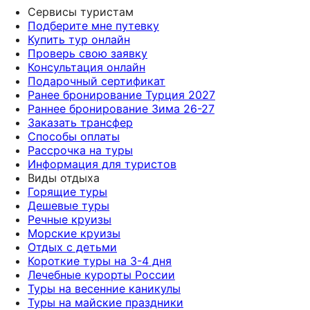
Сервисы туристам
Подберите мне путевку
Купить тур онлайн
Проверь свою заявку
Консультация онлайн
Подарочный сертификат
Ранее бронирование Турция 2027
Раннее бронирование Зима 26-27
Заказать трансфер
Способы оплаты
Рассрочка на туры
Информация для туристов
Виды отдыха
Горящие туры
Дешевые туры
Речные круизы
Морские круизы
Отдых с детьми
Короткие туры на 3-4 дня
Лечебные курорты России
Туры на весенние каникулы
Туры на майские праздники