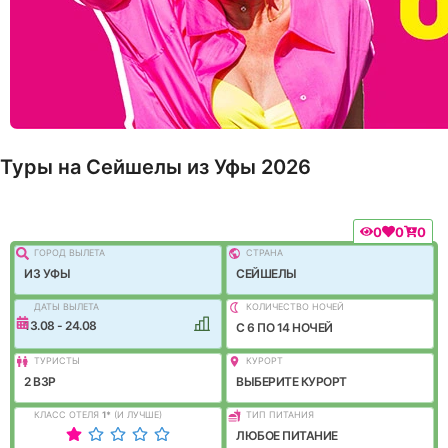
Туры на Сейшелы из Уфы 2026
0
0
0
ГОРОД ВЫЛEТА
СТРАНА
ИЗ УФЫ
СЕЙШЕЛЫ
ДАТЫ ВЫЛЕТА
КОЛИЧЕСТВО НОЧЕЙ
13.08 - 24.08
C 6 ПО 14 НОЧЕЙ
ТУРИСТЫ
КУРОРТ
2 ВЗР
ВЫБЕРИТЕ КУРОРТ
КЛАСС ОТЕЛЯ
1
*
(И ЛУЧШЕ)
ТИП ПИТАНИЯ
ЛЮБОЕ ПИТАНИЕ