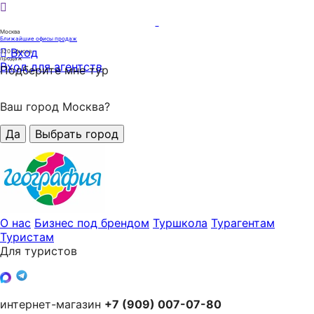
Москва
Ближайшие офисы продаж
Вход
320
офисов
продаж
Вход для агентств
Подберите мне тур
Ваш город Москва?
Да
Выбрать город
О нас
Бизнес под брендом
Туршкола
Турагентам
Туристам
Для туристов
интернет-магазин
+7 (909) 007-07-80