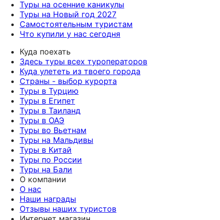
Туры на осенние каникулы
Туры на Новый год 2027
Самостоятельным туристам
Что купили у нас сегодня
Куда поехать
Здесь туры всех туроператоров
Куда улететь из твоего города
Страны - выбор курорта
Туры в Турцию
Туры в Египет
Туры в Таиланд
Туры в ОАЭ
Туры во Вьетнам
Туры на Мальдивы
Туры в Китай
Туры по России
Туры на Бали
О компании
О нас
Наши награды
Отзывы наших туристов
Интернет магазин