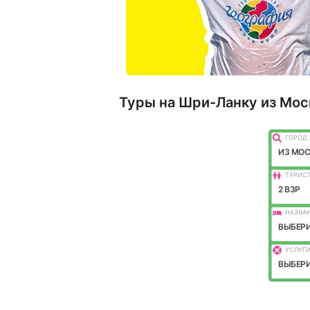
Туры на Шри-Ланку из Мос
ГОРОД 
ИЗ МО
ТУРИС
2 ВЗР
НАЗВАН
ВЫБЕРИ
УСЛУГИ
ВЫБЕРИ