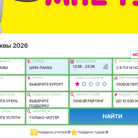
квы 2026
ВЫЛEТА
СТРАНА
ДАТЫ ВЫЛЕТА
КОЛИЧЕСТВ
12.08 - 23.08
СКВЫ
ШРИ-ЛАНКА
C 6 ПО 14 Н
ТЫ
КУРОРТ
КЛАСС ОТЕЛЯ
1
*
(И
ТИП ПИТАН
ЛУЧШЕ)
ВЫБЕРИТЕ КУРОРТ
ЛЮБОЕ ПИТ
ИЕ ОТЕЛЯ
ПОДБОРКИ ОТЕЛЕЙ
РЕЙТИНГ ОТЕЛЯ
БЮДЖЕТ ТУ
ТЕ ОТЕЛЬ
ВЫБЕРИТЕ
ЛЮБОЙ РЕЙТИНГ
ДО 10 000 0
ПОДБОРКУ
 ОТЕЛЯ
АВИАРЕЙСЫ
НАЙТИ
ТЕ УСЛУГИ
ТОЛЬКО ЧАРТЕР
Найдено отелей:
0
Найдено туров:
0