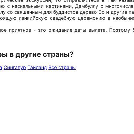
рические экскурсии, то отправляйтесь в так называ
ию с наскальными картинами, Дамбуллу с многочисл
лу со священным для буддистов дерево Бо и другие п
оящую ланкийскую свадебную церемонию в необычно
мое приятное - это ожидание даты вылета. Поэтому 
ры в другие страны?
а
Сингапур
Таиланд
Все страны