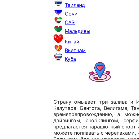
Таиланд
Сочи
ОАЭ
Мальдивы
Китай
Вьетнам
Куба
Страну омывает три залива и И
Калутара, Бентота, Велигама, Т
времяпрепровождению, а можн
дайвингом, снорклингом, серф
предлагается парашютный спорт 
можете поплавать с черепахами, к