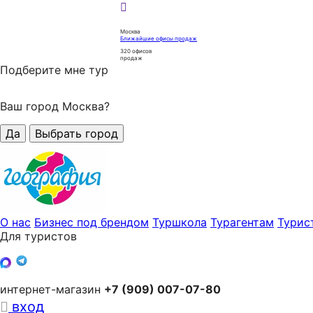
Москва
Ближайшие офисы продаж
320
офисов
продаж
Подберите мне тур
Ваш город Москва?
Да
Выбрать город
О нас
Бизнес под брендом
Туршкола
Турагентам
Турис
Для туристов
интернет-магазин
+7 (909) 007-07-80
вход