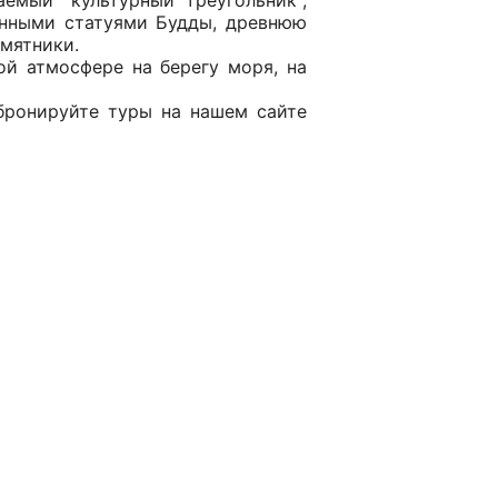
емый "культурный треугольник",
енными статуями Будды, древнюю
амятники.
й атмосфере на берегу моря, на
бронируйте туры на нашем сайте