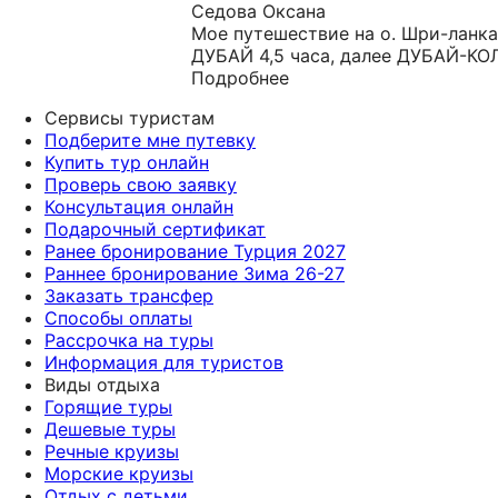
Седова Оксана
Мое путешествие на о. Шри-ланка
ДУБАЙ 4,5 часа, далее ДУБАЙ-КОЛ
Подробнее
Сервисы туристам
Подберите мне путевку
Купить тур онлайн
Проверь свою заявку
Консультация онлайн
Подарочный сертификат
Ранее бронирование Турция 2027
Раннее бронирование Зима 26-27
Заказать трансфер
Способы оплаты
Рассрочка на туры
Информация для туристов
Виды отдыха
Горящие туры
Дешевые туры
Речные круизы
Морские круизы
Отдых с детьми