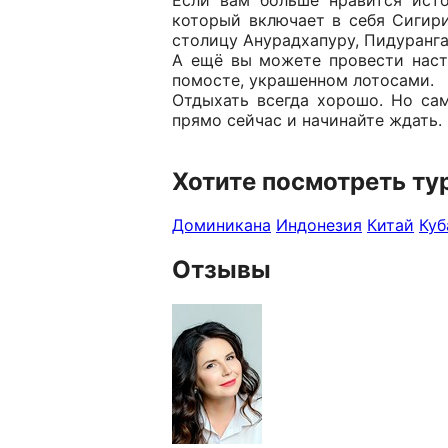
Если вам больше нравится исто
который включает в себя Сигир
столицу Анурадхапуру, Пидуранга
А ещё вы можете провести наст
помосте, украшенном лотосами.
Отдыхать всегда хорошо. Но са
прямо сейчас и начинайте ждать.
Хотите посмотреть ту
Доминикана
Индонезия
Китай
Куб
Отзывы