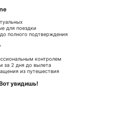
ine
ктуальных
ые для поездки
 до полного подтверждения
т
ессиональным контролем
 за 2 дня до вылета
ращения из путешествия
 Вот увидишь!