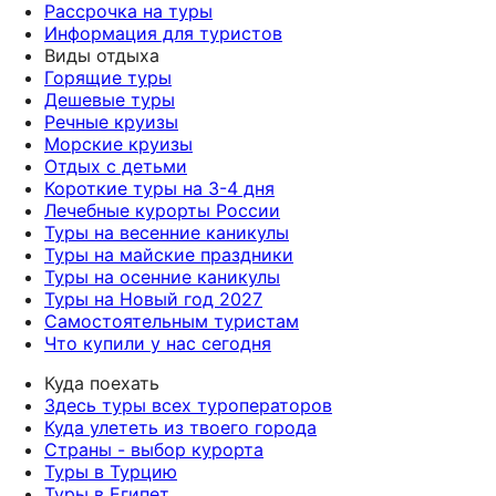
Рассрочка на туры
Информация для туристов
Виды отдыха
Горящие туры
Дешевые туры
Речные круизы
Морские круизы
Отдых с детьми
Короткие туры на 3-4 дня
Лечебные курорты России
Туры на весенние каникулы
Туры на майские праздники
Туры на осенние каникулы
Туры на Новый год 2027
Самостоятельным туристам
Что купили у нас сегодня
Куда поехать
Здесь туры всех туроператоров
Куда улететь из твоего города
Страны - выбор курорта
Туры в Турцию
Туры в Египет