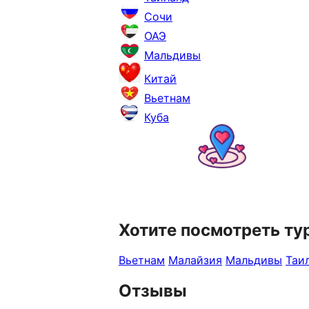
Сочи
ОАЭ
Мальдивы
Китай
Вьетнам
Куба
Хотите посмотреть ту
Вьетнам
Малайзия
Мальдивы
Таи
Отзывы