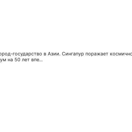
ород-государство в Азии. Сингапур поражает космичн
м на 50 лет впе...