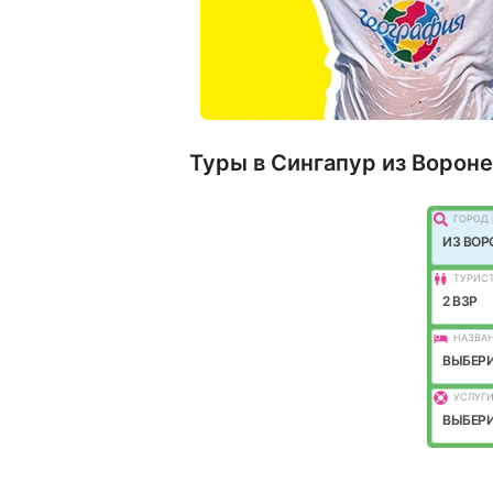
Туры в Сингапур из Ворон
ГОРОД 
ИЗ ВО
ТУРИС
2 ВЗР
НАЗВАН
ВЫБЕРИ
УСЛУГИ
ВЫБЕРИ