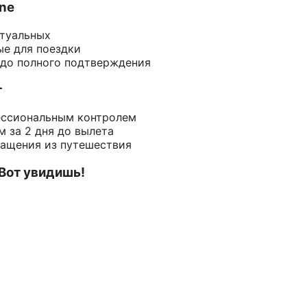
ine
ктуальных
ые для поездки
 до полного подтверждения
т
ессиональным контролем
 за 2 дня до вылета
ращения из путешествия
 Вот увидишь!