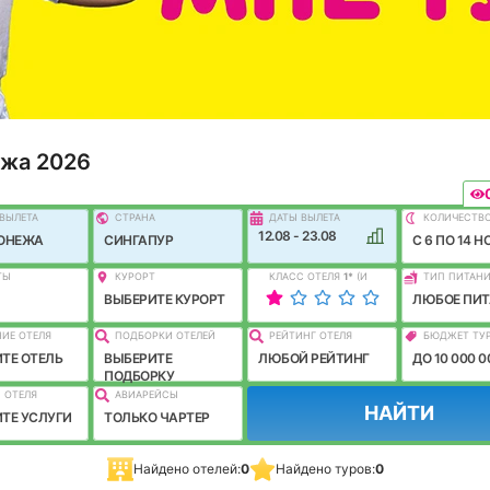
ежа 2026
ВЫЛEТА
СТРАНА
ДАТЫ ВЫЛЕТА
КОЛИЧЕСТВ
12.08 - 23.08
РОНЕЖА
СИНГАПУР
C 6 ПО 14 Н
ТЫ
КУРОРТ
КЛАСС ОТЕЛЯ
1
*
(И
ТИП ПИТАН
ЛУЧШЕ)
ВЫБЕРИТЕ КУРОРТ
ЛЮБОЕ ПИТ
ИЕ ОТЕЛЯ
ПОДБОРКИ ОТЕЛЕЙ
РЕЙТИНГ ОТЕЛЯ
БЮДЖЕТ ТУ
ТЕ ОТЕЛЬ
ВЫБЕРИТЕ
ЛЮБОЙ РЕЙТИНГ
ДО 10 000 0
ПОДБОРКУ
 ОТЕЛЯ
АВИАРЕЙСЫ
НАЙТИ
ТЕ УСЛУГИ
ТОЛЬКО ЧАРТЕР
Найдено отелей:
0
Найдено туров:
0