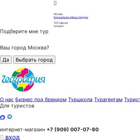
Москва
Ближайшие офисы продаж
320
офисов
продаж
Подберите мне тур
Ваш город Москва?
Да
Выбрать город
О нас
Бизнес под брендом
Туршкола
Турагентам
Турис
Для туристов
интернет-магазин
+7 (909) 007-07-80
вход