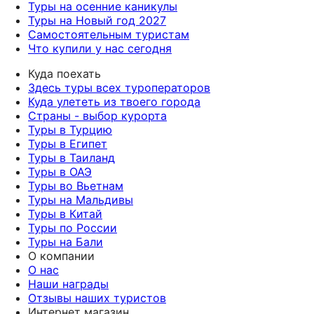
Туры на осенние каникулы
Туры на Новый год 2027
Самостоятельным туристам
Что купили у нас сегодня
Куда поехать
Здесь туры всех туроператоров
Куда улететь из твоего города
Страны - выбор курорта
Туры в Турцию
Туры в Египет
Туры в Таиланд
Туры в ОАЭ
Туры во Вьетнам
Туры на Мальдивы
Туры в Китай
Туры по России
Туры на Бали
О компании
О нас
Наши награды
Отзывы наших туристов
Интернет магазин