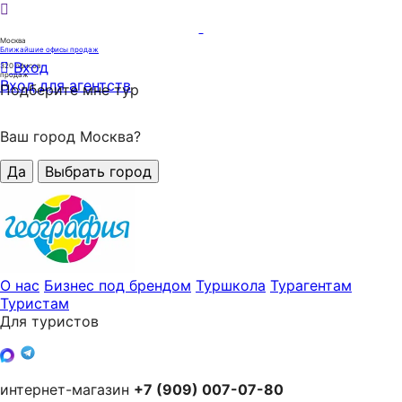
Москва
Ближайшие офисы продаж
Вход
320
офисов
продаж
Вход для агентств
Подберите мне тур
Ваш город Москва?
Да
Выбрать город
О нас
Бизнес под брендом
Туршкола
Турагентам
Туристам
Для туристов
интернет-магазин
+7 (909) 007-07-80