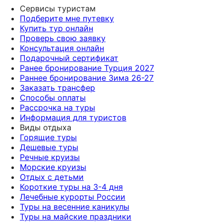
Сервисы туристам
Подберите мне путевку
Купить тур онлайн
Проверь свою заявку
Консультация онлайн
Подарочный сертификат
Ранее бронирование Турция 2027
Раннее бронирование Зима 26-27
Заказать трансфер
Способы оплаты
Рассрочка на туры
Информация для туристов
Виды отдыха
Горящие туры
Дешевые туры
Речные круизы
Морские круизы
Отдых с детьми
Короткие туры на 3-4 дня
Лечебные курорты России
Туры на весенние каникулы
Туры на майские праздники