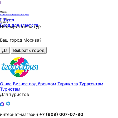
Москва
Ближайшие офисы продаж
Вход
320
офисов
продаж
Вход для агентств
Подберите мне тур
Ваш город Москва?
Да
Выбрать город
О нас
Бизнес под брендом
Туршкола
Турагентам
Туристам
Для туристов
интернет-магазин
+7 (909) 007-07-80