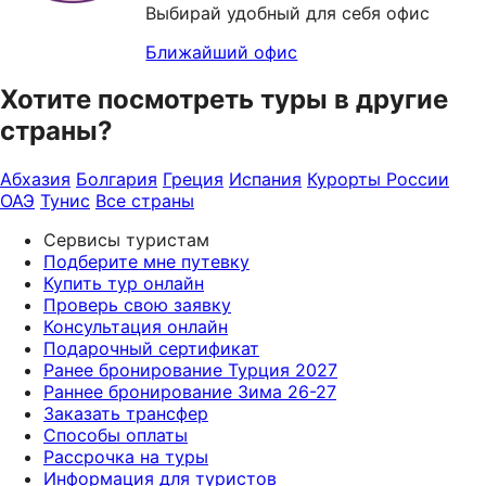
Выбирай удобный для себя офис
Ближайший офис
Хотите посмотреть туры в другие
страны?
Абхазия
Болгария
Греция
Испания
Курорты России
ОАЭ
Тунис
Все страны
Сервисы туристам
Подберите мне путевку
Купить тур онлайн
Проверь свою заявку
Консультация онлайн
Подарочный сертификат
Ранее бронирование Турция 2027
Раннее бронирование Зима 26-27
Заказать трансфер
Способы оплаты
Рассрочка на туры
Информация для туристов